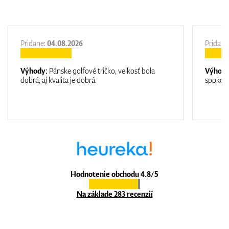
Pridane:
04.08.2026
Pridane
Výhody:
Pánske golfové tričko, veľkosť bola
Výhod
dobrá, aj kvalita je dobrá.
spokojn
Hodnotenie obchodu 4.8/5
Na základe 283 recenzií