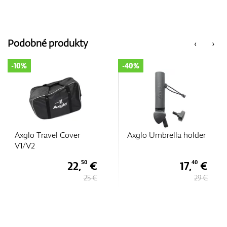
Podobné produkty
‹
›
-10%
-40%
Axglo Travel Cover
Axglo Umbrella holder
V1/V2
22,
€
17,
€
50
40
25 €
29 €