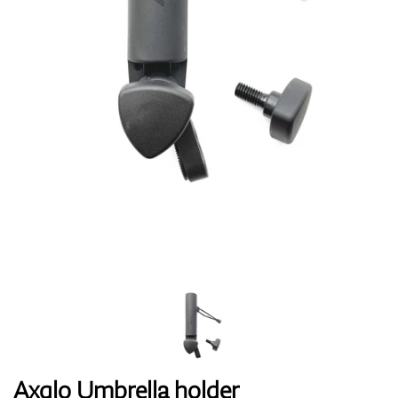
Topánky
Rukavice
Loptičky
Bagy
Axglo Umbrella holder