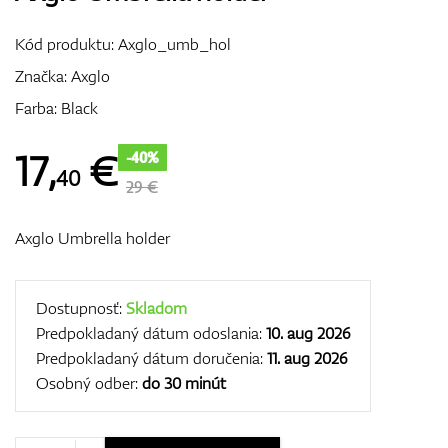
Vozíky
Kód produktu:
Axglo_umb_hol
Značka:
Axglo
Farba: Black
GPS/Zameriavače
17
,
€
-40%
40
29 €
Príslušenstvo
Axglo Umbrella holder
Darčekové poukážky
Dostupnosť:
Skladom
Predpokladaný dátum odoslania:
10. aug 2026
Predpokladaný dátum doručenia:
11. aug 2026
Osobný odber:
do 30 minút