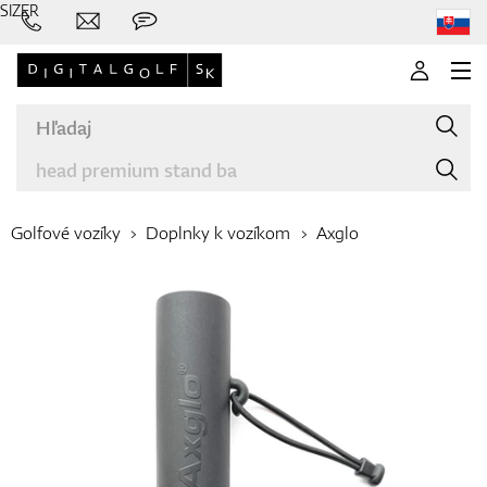
SIZER
Golfové vozíky
Doplnky k vozíkom
Axglo
Značky
Palice
Oblečenie