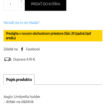
+
PRIDAŤ DO KOŠÍKA
-
Nenašli ste čo ste hľadali?
Predajňa v novom obchodnom priestore číslo 29 (zadná časť
areálu)
Zdieľať na:
Facebook
Doprava 4.95 €
Popis produktu
Axglo Umbrella holder
- držiak na dáždnik