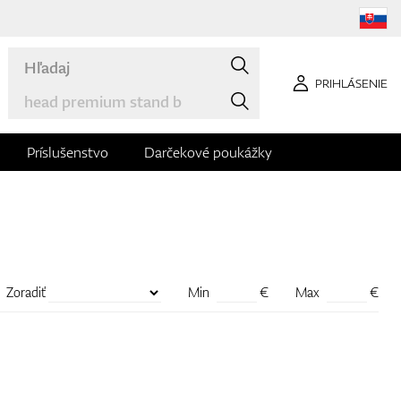
PRIHLÁSENIE
Príslušenstvo
Darčekové poukážky
Zoradiť
Min
€
Max
€