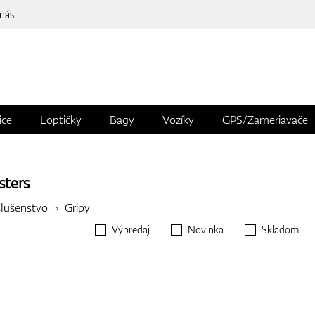
 nás
ice
Loptičky
Bagy
Vozíky
GPS/Zameriavače
ters
slušenstvo
Gripy
Výpredaj
Novinka
Skladom