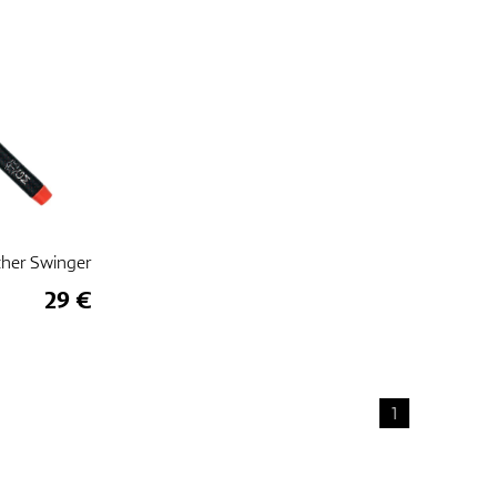
ther Swinger
29 €
1