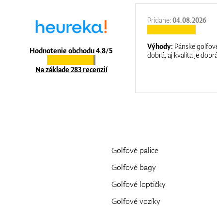
27.11.2025
Pridane:
04.08.2026
:
It is a great shop where they help you
Výhody:
Pánske golfové
Hodnotenie obchodu 4.8/5
at care.
dobrá, aj kvalita je dobrá
Na základe 283 recenzií
Golfové palice
Golfové bagy
Golfové loptičky
Golfové vozíky