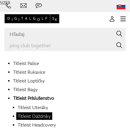
SIZER
Titleist Palice
Titleist Rukavice
Značky
Titleist Loptičky
Titleist Bagy
Titleist Príslušenstvo
Palice
Titleist Uteráky
Titleist Dáždniky
Titleist Headcovery
Oblečenie