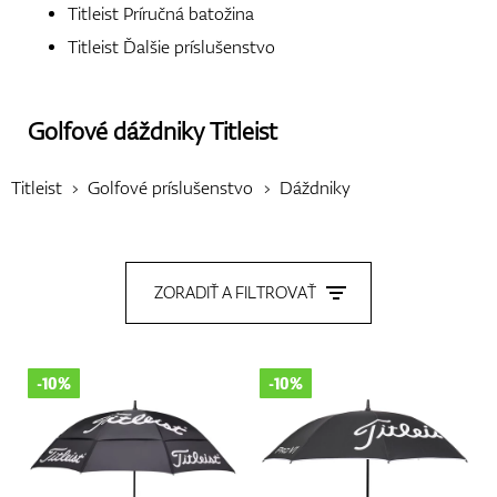
Titleist Príručná batožina
Titleist Ďalšie príslušenstvo
Topánky
Golfové dáždniky
Titleist
Titleist
Golfové príslušenstvo
Dáždniky
Rukavice
ZORADIŤ A FILTROVAŤ
Loptičky
-10%
-10%
Bagy