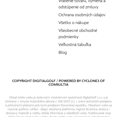
Vrátenie tovaru, výmena a
odstúpenie od zmluvy
Ochrana osobných údajov
Všetko o nákupe
Všeobecné obchodné
podmienky
Veľkostná tabuľka
Blog
COPYRIGHT DIGITALGOLF / POWERED BY
CYCLONE3
OF
COMSULTIA
Obsah tohto webu je duševným vlastníctvom spoločnosti DigitalGolf s.r.o. a je
chránený v zmysle Autorského zákona č. 618/2003 Z.z. v znení neskorších predpisov
a príslušnými platnými právnymi predpismi Slovenskej republiky. Obsahom webu sa
rozumie grafický vzhľad - dizajn, obsahová platforma, logická štruktúra, textový i
obrazový materiál a všetky ďalšie informácie a náležitosti webu. Publikovanie resp.
ďalšie šírenie časti alebo celého obsahu tohto webu akýmkoľvek spôsobom bez