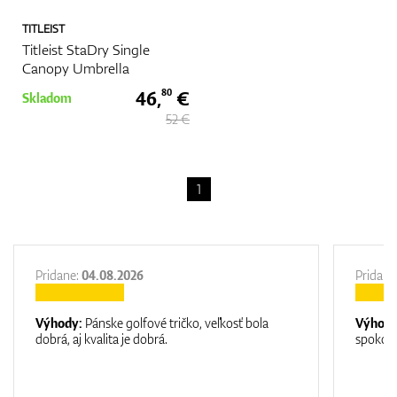
TITLEIST
Titleist StaDry Single
Canopy Umbrella
46,
€
80
Skladom
52 €
1
Pridane:
04.08.2026
Pridane
Výhody:
Pánske golfové tričko, veľkosť bola
Výhod
dobrá, aj kvalita je dobrá.
spokojn