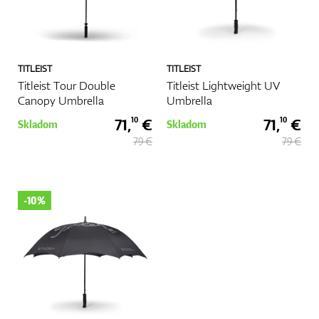
Vozíky
TITLEIST
TITLEIST
GPS/Zameriavače
Titleist Tour Double
Titleist Lightweight UV
Canopy Umbrella
Umbrella
71,
€
71,
€
10
10
Skladom
Skladom
79 €
79 €
Príslušenstvo
-10%
Darčekové poukážky