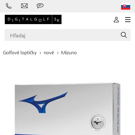
Golfové loptičky
nové
Mizuno
Značky
Palice
Oblečenie