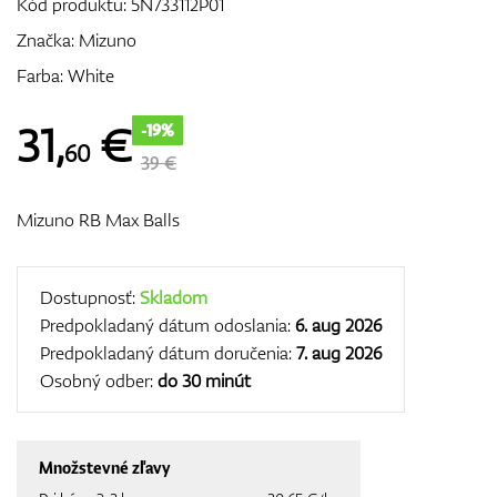
Kód produktu:
5N733112P01
Značka:
Mizuno
Farba: White
GPS/Zameriavače
31
,
€
-19%
60
39 €
Príslušenstvo
Mizuno RB Max Balls
Darčekové poukážky
Dostupnosť:
Skladom
Predpokladaný dátum odoslania:
6. aug 2026
Predpokladaný dátum doručenia:
7. aug 2026
Osobný odber:
do 30 minút
Množstevné zľavy