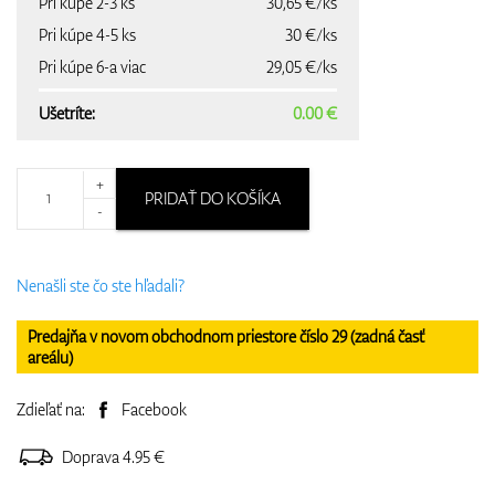
Pri kúpe 2-3 ks
30,65 €/ks
Pri kúpe 4-5 ks
30 €/ks
Pri kúpe 6-a viac
29,05 €/ks
Ušetríte:
0.00 €
+
PRIDAŤ DO KOŠÍKA
-
Nenašli ste čo ste hľadali?
Predajňa v novom obchodnom priestore číslo 29 (zadná časť
areálu)
Zdieľať na:
Facebook
Doprava 4.95 €