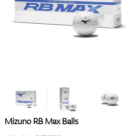
Topánky
Rukavice
Loptičky
Bagy
Mizuno RB Max Balls
Vozíky