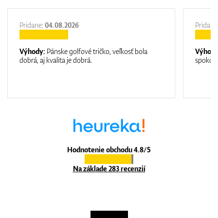
Pridane:
04.08.2026
Pridane
Výhody:
Pánske golfové tričko, veľkosť bola
Výhod
dobrá, aj kvalita je dobrá.
spokojn
Hodnotenie obchodu 4.8/5
Na základe 283 recenzií