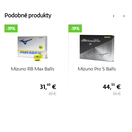
Podobné produkty
‹
›
-19%
-19%
Mizuno RB Max Balls
Mizuno Pro S Balls
31,
€
44,
€
60
55
39 €
55 €