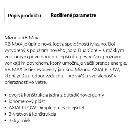
Rozširené parametre
Popis produktu
Mizuno RB Max
RB MAX je úplne nová lopta spoločnosti Mizuno. Bol
vytvorený s použitím nového jadra DualCore – s mäkkým
vnútorným povrchom pre lepší cit a pevnejším, pružným
vonkajším povrchom, ktorý umožňuje väčší prenos energie.
RB MAX je tiež vybavený jamkou Mizuno AXIALFLOW,
ktorá znižuje odpor vzduchu - pre väčšiu vzdialenosť a
prieraznosť vo vetre.
dvojitá konštrukcia jadra z butadiénovej gumy
ionomerový plášť
AXIALFLOW Dimple pre rýchlejší let
3-vrstvová konštrukcia
336 jamiek