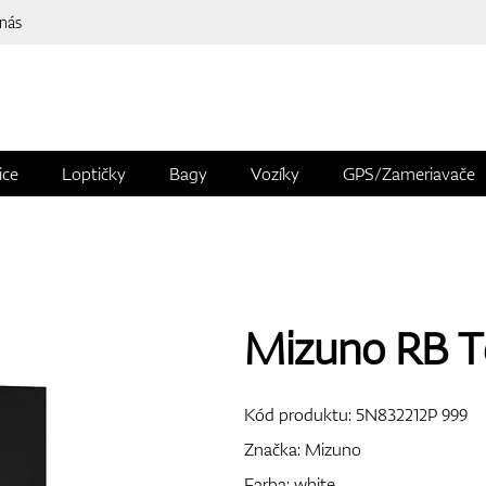
 nás
ice
Loptičky
Bagy
Vozíky
GPS/Zameriavače
Mizuno RB To
Kód produktu:
5N832212P 999
Značka:
Mizuno
Farba: white