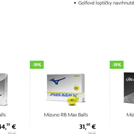
Golfové loptičky navrhnuté 
-19%
-19%
alls
Mizuno Pro S Balls
Miz
31,
€
44,
€
60
55
39 €
55 €