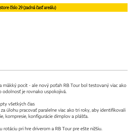
re číslo 29 (zadná časť areálu)
mäkký pocit - ale nový poťah RB Tour bol testovaný viac ako
jeho odolnosť je rovnako uspokojivá.
pty všetkých čias
 úlohu pracovať paralelne viac ako tri roky, aby identifikovali
e, kompresie, konfigurácie dimplov a plášťa.
u rotáciu pri hre driverom a RB Tour pre ešte nižšiu.