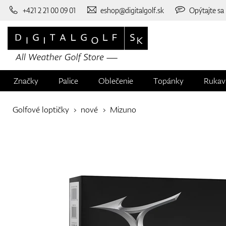
+421 2 21 00 09 01
eshop@digitalgolf.sk
Opýtajte sa
Značky
Palice
Oblečenie
Topánky
Rukav
Golfové loptičky
nové
Mizuno