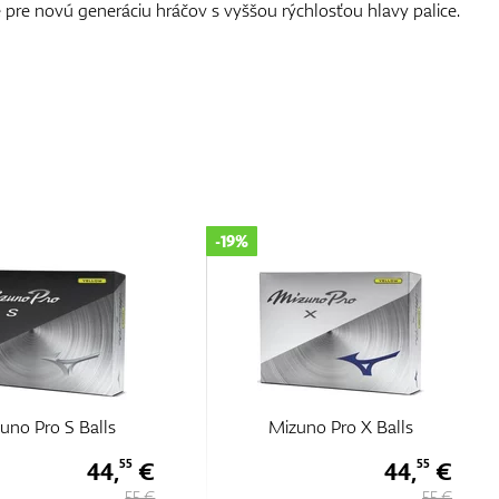
pre novú generáciu hráčov s vyššou rýchlosťou hlavy palice.
-30%
uno Pro X Balls
Mizuno RB Tour X Balls 2023
44,
€
38,
€
55
50
55 €
55 €