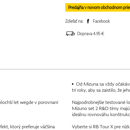
Predajňa v novom obchodnom priesto
Zdieľať na:
Facebook
Doprava 4.95 €
Od Mizuna sa vždy očakáva 
tri roky, aby sa zaistilo, že 
porovnaní
Najpodrobnejšie testované lo
Mizuno set 2 R&D tímy majú za
ideálnu rovnováhu konštrukci
fekt, ktorý preferuje väčšina
Vyberte si RB Tour X pre nízk