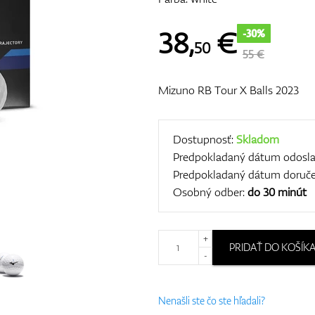
38
,
€
-30%
50
55 €
Mizuno RB Tour X Balls 2023
Dostupnosť:
Skladom
Predpokladaný dátum odosla
Predpokladaný dátum doruče
Osobný odber:
do 30 minút
+
PRIDAŤ DO KOŠÍK
-
Nenašli ste čo ste hľadali?