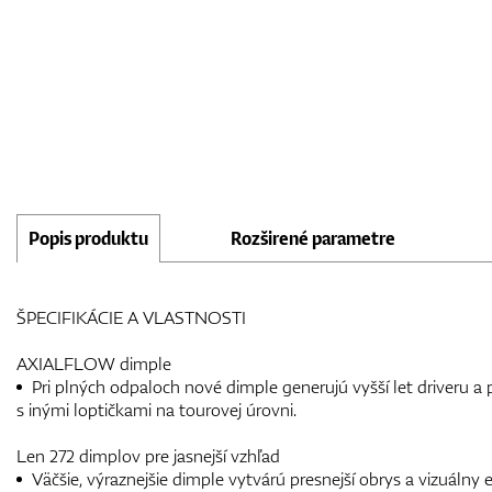
Popis produktu
Rozširené parametre
ŠPECIFIKÁCIE A VLASTNOSTI
AXIALFLOW dimple
Pri plných odpaloch nové dimple generujú vyšší let driveru a plochší let wegde v 
s inými loptičkami na tourovej úrovni.
Len 272 dimplov pre jasnejší vzhľad
Väčšie, výraznejšie dimple vytvárú presnejší obrys a vizuálny e