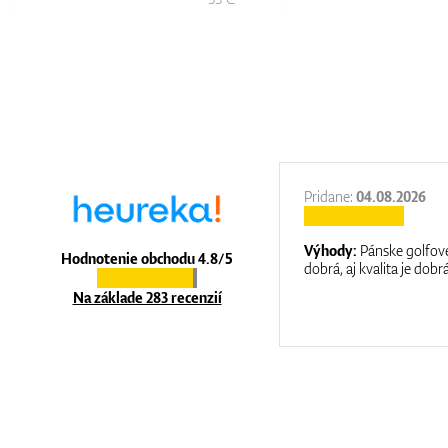
27.11.2025
Pridane:
04.08.2026
:
It is a great shop where they help you
Výhody:
Pánske golfové
Hodnotenie obchodu 4.8/5
at care.
dobrá, aj kvalita je dobrá
Na základe 283 recenzií