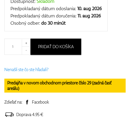
Dostupnosť:
Skladom
Predpokladaný dátum odoslania:
10. aug 2026
Predpokladaný dátum doručenia:
11. aug 2026
Osobný odber:
do 30 minút
+
PRIDAŤ DO KOŠÍKA
-
Nenašli ste čo ste hľadali?
Predajňa v novom obchodnom priestore číslo 29 (zadná časť
areálu)
Zdieľať na:
Facebook
Doprava 4.95 €