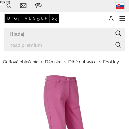
SIZER
Golfové oblečenie
Dámske
Dlhé nohavice
FootJoy
Značky
Palice
Oblečenie