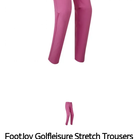
Topánky
Rukavice
Loptičky
Bagy
FootJoy Golfleisure Stretch Trousers