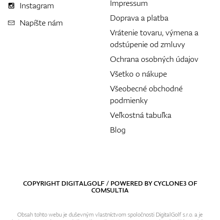
Impressum
Instagram
Doprava a platba
Napíšte nám
Vrátenie tovaru, výmena a
odstúpenie od zmluvy
Ochrana osobných údajov
Všetko o nákupe
Všeobecné obchodné
podmienky
Veľkostná tabuľka
Blog
COPYRIGHT DIGITALGOLF / POWERED BY
CYCLONE3
OF
COMSULTIA
Obsah tohto webu je duševným vlastníctvom spoločnosti DigitalGolf s.r.o. a je