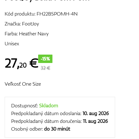
Vozíky
Kód produktu:
FH22BSPOMH-4N
Značka:
FootJoy
Farba: Heather Navy
GPS/Zameriavače
Unisex
27
,
€
-15%
20
Príslušenstvo
32 €
Veľkosť One Size
Darčekové poukážky
Dostupnosť:
Skladom
Predpokladaný dátum odoslania:
10. aug 2026
Predpokladaný dátum doručenia:
11. aug 2026
Osobný odber:
do 30 minút