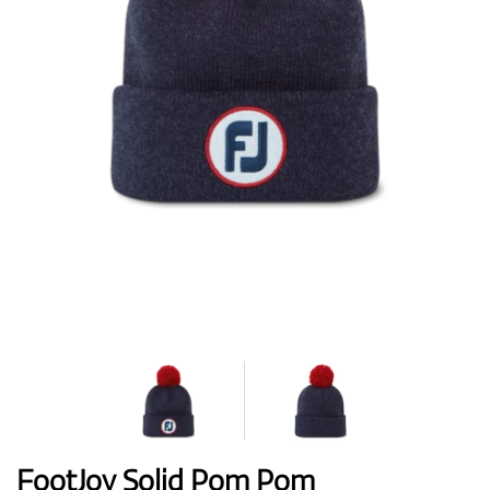
Topánky
Rukavice
Loptičky
Bagy
FootJoy Solid Pom Pom