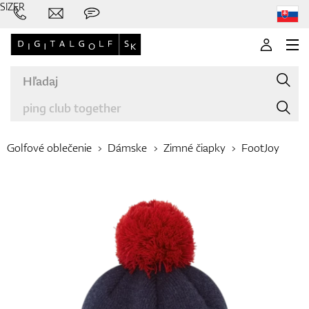
SIZER
Golfové oblečenie
Dámske
Zimné čiapky
FootJoy
Značky
Palice
Oblečenie