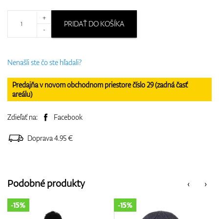
+
PRIDAŤ DO KOŠÍKA
-
Nenašli ste čo ste hľadali?
Predajňa v novom obchodnom priestore číslo 29 (zadná časť
areálu)
Zdieľať na:
Facebook
Doprava 4.95 €
Podobné produkty
‹
›
-15%
-15%