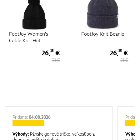
s
FootJoy Knit Beanie
FootJoy Women's
Cable Knit Hat
6,
€
26,
€
26
35
35
31 €
31 €
Pridane:
04.08.2026
Pridane
Výhody:
Pánske golfové tričko, veľkosť bola
Výhod
dobrá, aj kvalita je dobrá.
spokojn