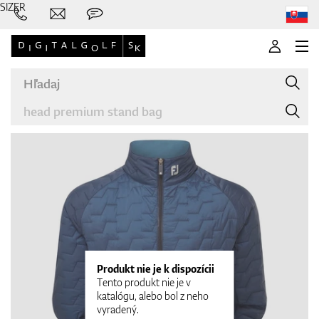
SIZER
Značky
Palice
Produkt nie je k dispozícii
Tento produkt nie je v
katalógu, alebo bol z neho
vyradený.
Oblečenie