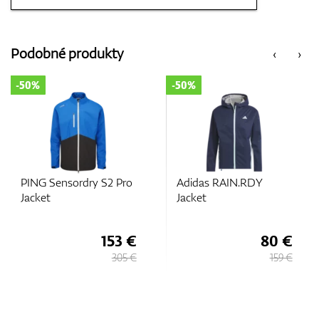
Vozíky
Podobné produkty
‹
›
GPS/Zameriavače
50%
-50%
-3
Príslušenstvo
PING Sensordry S2 Pro
Adidas RAIN.RDY
A
Jacket
Jacket
Sh
Pu
Darčekové poukážky
153 €
80 €
305 €
159 €