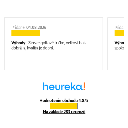
Pridane:
04.08.2026
Pridane
Výhody:
Pánske golfové tričko, veľkosť bola
Výhod
dobrá, aj kvalita je dobrá.
spokojn
Hodnotenie obchodu 4.8/5
Na základe 283 recenzií