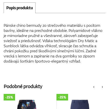
Popis produktu
Pánske chino bermudy zo strečového materiálu s pocitom
bavlny, ideálne na prechodné obdobie. Polyamidové vlákno
je mimoriadne pružné a všestranné, zároveň zabezpečuje
sviežosť a priedušnosť. Vďaka technológiám Dry Matic a
Sunblock látka odvádza vlhkosť, skracuje čas schnutia a
chráni pokožku pred škodlivými slnečnými lúčmi. Zadné
vrecká s lemom a zapínanie na dva gombíky so zipsom
dodávajú šortkám športovo-elegantný vzhľad.
Podobné produkty
‹
›
-35%
-35%