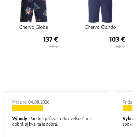
Chervo Globe
Chervo Giando
137 €
103 €
211 €
158 €
Pridane:
04.08.2026
Pridane
Výhody:
Pánske golfové tričko, veľkosť bola
Výhod
dobrá, aj kvalita je dobrá.
spokojn