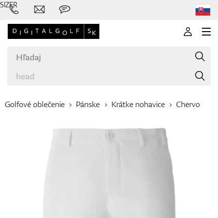
SIZER
Golfové oblečenie
Pánske
Krátke nohavice
Chervo
Značky
Palice
Oblečenie