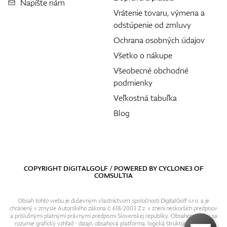
Napíšte nám
Vrátenie tovaru, výmena a
odstúpenie od zmluvy
Ochrana osobných údajov
Všetko o nákupe
Všeobecné obchodné
podmienky
Veľkostná tabuľka
Blog
COPYRIGHT DIGITALGOLF / POWERED BY
CYCLONE3
OF
COMSULTIA
Obsah tohto webu je duševným vlastníctvom spoločnosti DigitalGolf s.r.o. a je
chránený v zmysle Autorského zákona č. 618/2003 Z.z. v znení neskorších predpisov
a príslušnými platnými právnymi predpismi Slovenskej republiky. Obsahom webu sa
rozumie grafický vzhľad - dizajn, obsahová platforma, logická štruktúra, textový i