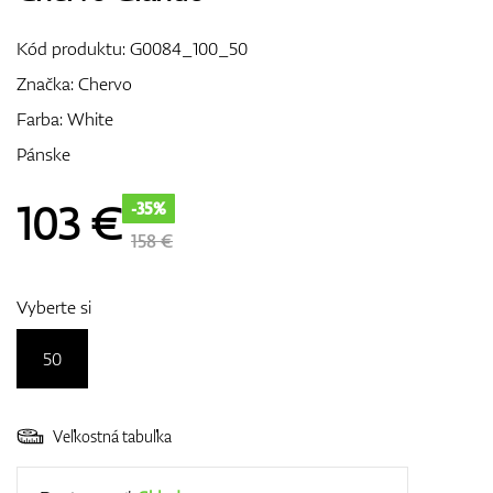
Vozíky
Kód produktu:
G0084_100_50
Značka:
Chervo
Farba: White
GPS/Zameriavače
Pánske
103
€
-35%
Príslušenstvo
158 €
Vyberte si
Darčekové poukážky
50
Veľkostná tabuľka