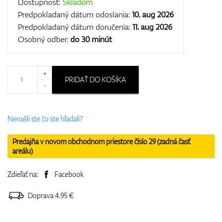
Dostupnosť:
Skladom
Predpokladaný dátum odoslania:
10. aug 2026
Predpokladaný dátum doručenia:
11. aug 2026
Osobný odber:
do 30 minút
+
PRIDAŤ DO KOŠÍKA
-
Nenašli ste čo ste hľadali?
Predajňa v novom obchodnom priestore číslo 29 (zadná časť
areálu)
Zdieľať na:
Facebook
Doprava 4.95 €