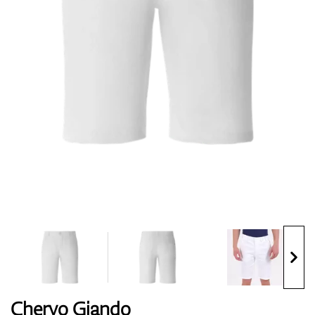
Topánky
Rukavice
Loptičky
Bagy
Chervo Giando