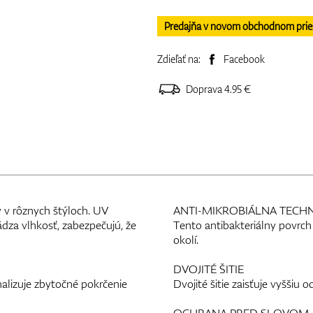
Predajňa v novom obchodnom priesto
Zdieľať na:
Facebook
Doprava 4.95 €
 v rôznych štýloch. UV
ANTI-MIKROBIÁLNA TEC
dza vlhkosť, zabezpečujú, že
Tento antibakteriálny povrch
okolí.
DVOJITÉ ŠITIE
malizuje zbytočné pokrčenie
Dvojité šitie zaisťuje vyššiu o