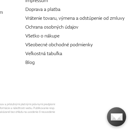
Impressum
Doprava a platba
ám
Vrátenie tovaru, výmena a odstúpenie od zmluvy
Ochrana osobných údajov
Všetko o nákupe
Všeobecné obchodné podmienky
Veľkostná tabuľka
Blog
isov a príslušnými platnými právnymi predpismi
formácie a náležitosti webu. Publikovanie resp.
 zakázané bez ohľadu na uvedenie či neuvedenie