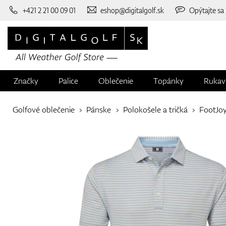
+421 2 21 00 09 01
eshop@digitalgolf.sk
Opýtajte sa
Značky
Palice
Oblečenie
Topánky
Rukav
Golfové oblečenie
Pánske
Polokošele a tričká
FootJo