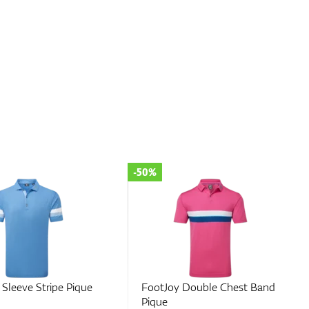
-50%
Sleeve Stripe Pique
FootJoy Double Chest Band
Pique