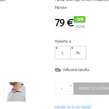
Pánske
79
€
-35%
122 €
Vyberte si
L
XL
Veľkostná tabuľka
+
PRIDAŤ DO KOŠÍK
-
Nenašli ste čo ste hľadali?