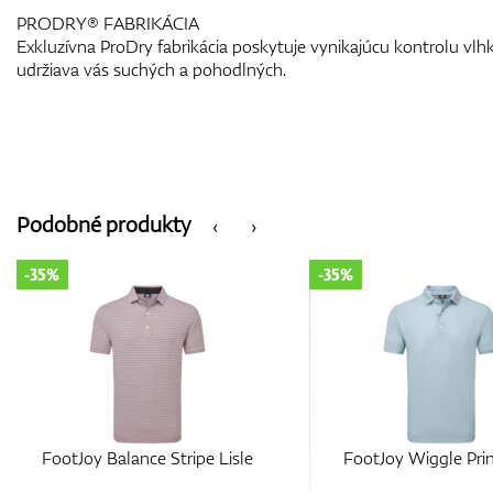
PRODRY® FABRIKÁCIA
Exkluzívna ProDry fabrikácia poskytuje vynikajúcu kontrolu vlhk
udržiava vás suchých a pohodlných.
Podobné produkty
‹
›
-35%
-35%
FootJoy Balance Stripe Lisle
FootJoy Wiggle Prin