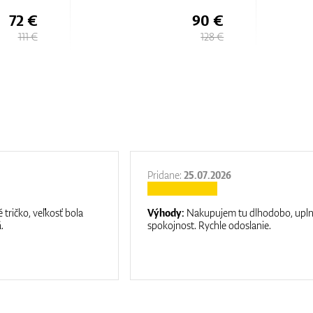
72 €
90 €
111 €
128 €
Pridane:
25.07.2026
 tričko, veľkosť bola
Výhody:
Nakupujem tu dlhodobo, upl
.
spokojnost. Rychle odoslanie.