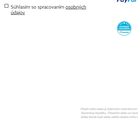
Súhlasím so spracovaním
osobných
údajov
Obsah tohto webu je duševným vlastníctvom spo
Slovenskej republiky. Obsahom webu sa rozumie 
ďalšie šírenie časti alebo celého obsahu toht