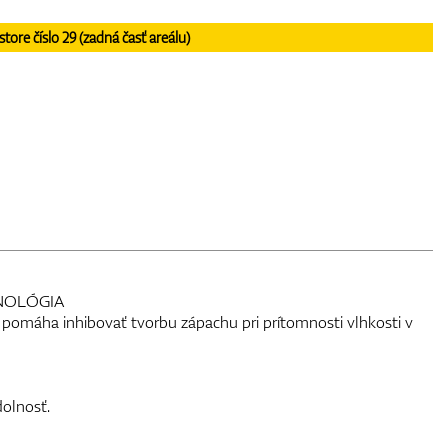
re číslo 29 (zadná časť areálu)
HNOLÓGIA
 pomáha inhibovať tvorbu zápachu pri prítomnosti vlhkosti v
dolnosť.