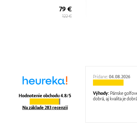
79 €
122 €
27.11.2025
Pridane:
04.08.2026
:
It is a great shop where they help you
Výhody:
Pánske golfové
Hodnotenie obchodu 4.8/5
at care.
dobrá, aj kvalita je dobrá
Na základe 283 recenzií