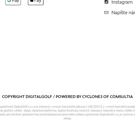
Instagram
Napíšte n
COPYRIGHT DIGITALGOLF / POWERED BY
CYCLONE3
OF
COMSULTIA
ločnosti DigitalGolf s.r.o. a je chránený v zmysle Autorského zákona č. 618/2003 Z.z. v znení neskorších predp
grafický vzhľad - dizajn, obsahová platforma, logická štruktúra, textový i obrazový materiál a všetky ďalšie in
o webu akýmkoľvek spôsobom bez predchádzajúceho písomného súhlasu spoločnosti DigitalGolf s.r.o. je výslovne
zdroja.