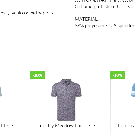
OCHRANA PRED SLOVOM
Ochrana proti slnku UPF 30
osti, rýchlo odvádza pot a
MATERIÁL
88% polyester / 12% spandex
-30%
-30%
t Lisle
FootJoy Meadow Print Lisle
FootJoy 