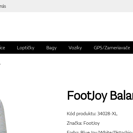
 nás
ice
Loptičky
Bagy
Vozíky
GPS/Zameriavače
y
FootJoy Balan
Kód produktu:
34028-XL
Značka:
FootJoy
Farba: Blue Jay/White/Pistachi