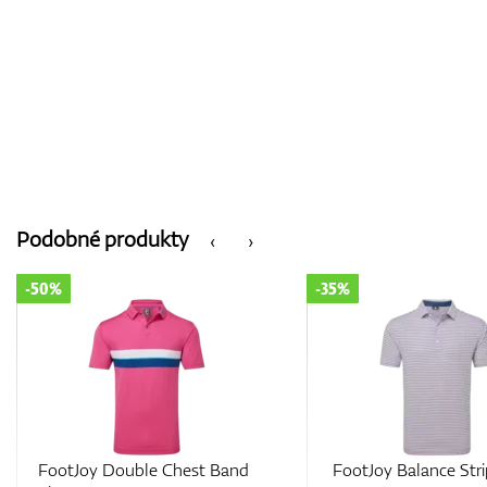
Podobné produkty
‹
›
-35%
-35%
FootJoy Balance Stripe Lisle
FootJoy Tipped P