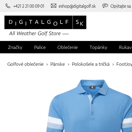
+421 2 21 00 09 01
eshop@digitalgolf.sk
Opýtajte sa
Značky
Palice
Oblečenie
Topánky
Rukav
Golfové oblečenie
Pánske
Polokošele a tričká
FootJo