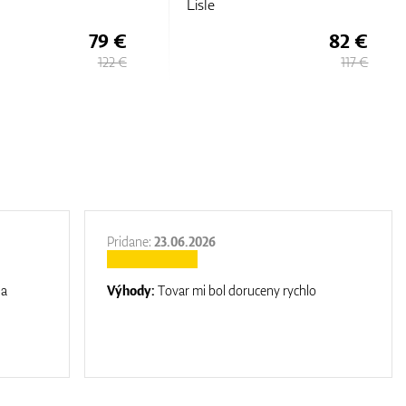
Lisle
82 €
74 €
117 €
106 €
Pridane:
23.06.2026
na
Výhody:
Tovar mi bol doruceny rychlo