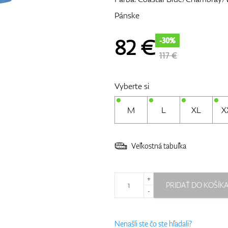
Pánske
82
€
-30%
117 €
Vyberte si
M
L
XL
X
Veľkostná tabuľka
+
PRIDAŤ DO KOŠÍK
-
Nenašli ste čo ste hľadali?