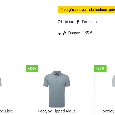
Predajňa v novom obchodnom priesto
Zdieľať na:
Facebook
Doprava 4.95 €
-35%
-30%
ique
FootJoy Balance Stripe Lisle
FootJoy 