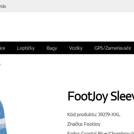
 nás
ice
Loptičky
Bagy
Vozíky
GPS/Zameriavače
y
FootJoy Slee
Kód produktu:
39279-XXL
Značka:
FootJoy
Farba: Coastal Blue/Chambray/