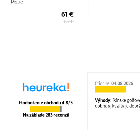
79 €
122 €
27.11.2025
Pridane:
04.08.2026
:
It is a great shop where they help you
Výhody:
Pánske golfové
Hodnotenie obchodu 4.8/5
at care.
dobrá, aj kvalita je dobrá
Na základe 283 recenzií