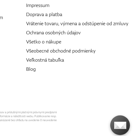
Impressum
Doprava a platba
ám
Vrátenie tovaru, výmena a odstúpenie od zmluvy
Ochrana osobných údajov
Všetko o nákupe
Všeobecné obchodné podmienky
Veľkostná tabuľka
Blog
isov a príslušnými platnými právnymi predpismi
formácie a náležitosti webu. Publikovanie resp.
 zakázané bez ohľadu na uvedenie či neuvedenie