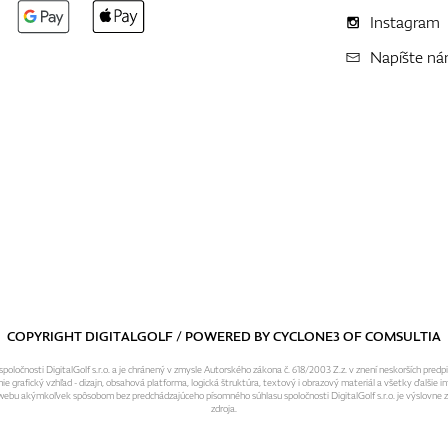
Instagram
Napíšte n
COPYRIGHT DIGITALGOLF / POWERED BY
CYCLONE3
OF
COMSULTIA
ločnosti DigitalGolf s.r.o. a je chránený v zmysle Autorského zákona č. 618/2003 Z.z. v znení neskorších predp
grafický vzhľad - dizajn, obsahová platforma, logická štruktúra, textový i obrazový materiál a všetky ďalšie in
o webu akýmkoľvek spôsobom bez predchádzajúceho písomného súhlasu spoločnosti DigitalGolf s.r.o. je výslovne
zdroja.