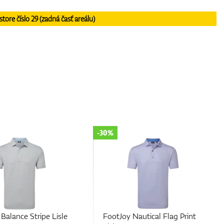
re číslo 29 (zadná časť areálu)
-30%
Nautical Flag Print
FootJoy Hidden Palm Print