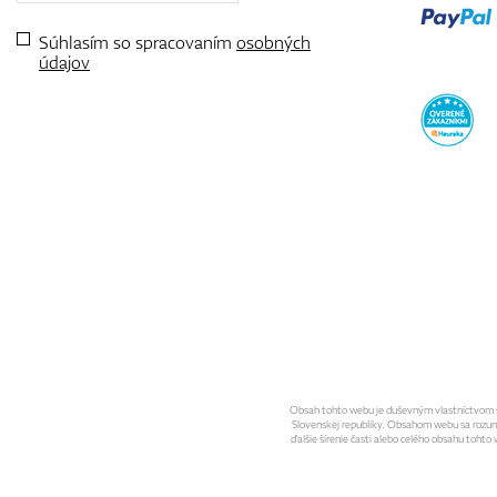
Súhlasím so spracovaním
osobných
údajov
Obsah tohto webu je duševným vlastníctvom spo
Slovenskej republiky. Obsahom webu sa rozumie 
ďalšie šírenie časti alebo celého obsahu toht