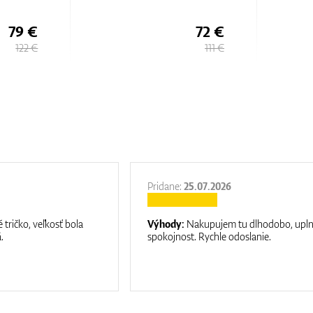
Lisle
72 €
79 €
111 €
122 €
Pridane:
25.07.2026
 tričko, veľkosť bola
Výhody:
Nakupujem tu dlhodobo, upl
.
spokojnost. Rychle odoslanie.