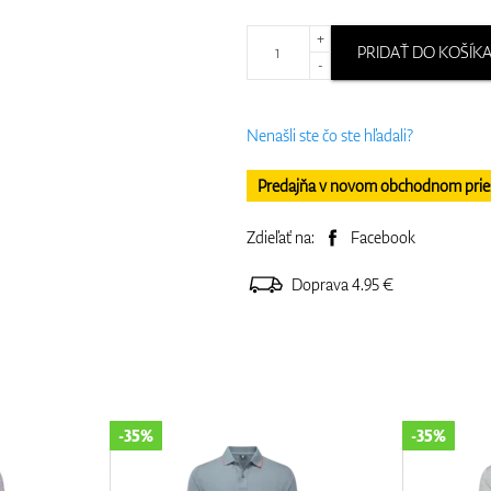
+
PRIDAŤ DO KOŠÍK
-
Nenašli ste čo ste hľadali?
Predajňa v novom obchodnom priesto
Zdieľať na:
Facebook
Doprava 4.95 €
-35%
-30%