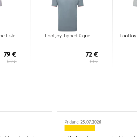
ique
FootJoy Balance Stripe Lisle
FootJoy 
Lisle
72 €
79 €
111 €
122 €
Pridane:
25.07.2026