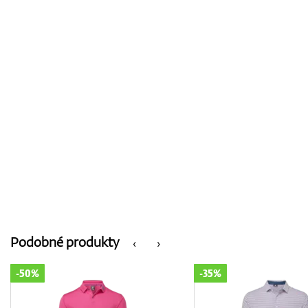
Podobné produkty
‹
›
-35%
-35%