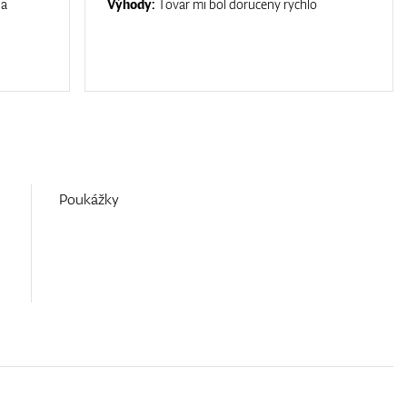
na
Výhody:
Tovar mi bol doruceny rychlo
Poukážky