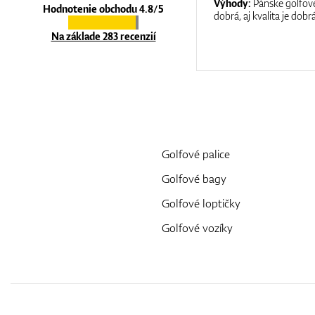
:
It is a great shop where they help you
Výhody:
Pánske golfové
Hodnotenie obchodu 4.8/5
at care.
dobrá, aj kvalita je dobrá
Na základe 283 recenzií
Golfové palice
Golfové bagy
Golfové loptičky
Golfové vozíky