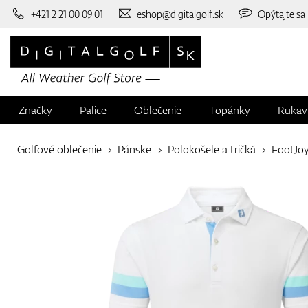
+421 2 21 00 09 01
eshop@digitalgolf.sk
Opýtajte sa
Značky
Palice
Oblečenie
Topánky
Rukav
Golfové oblečenie
Pánske
Polokošele a tričká
FootJo