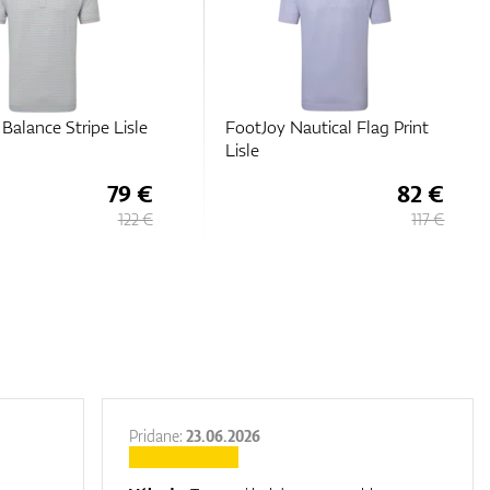
Nautical Flag Print
FootJoy Hidden Palm Print
Lisle
82 €
74 €
117 €
106 €
Pridane:
23.06.2026