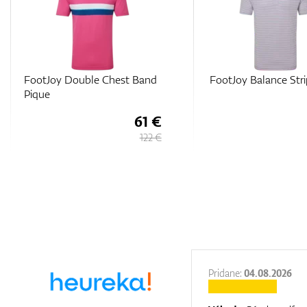
FootJoy Balance Stripe Lisle
FootJoy Tipped P
79 €
122 €
27.11.2025
Pridane:
04.08.2026