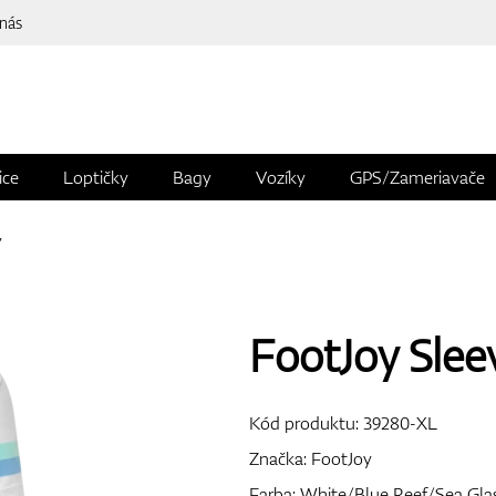
 nás
ice
Loptičky
Bagy
Vozíky
GPS/Zameriavače
y
FootJoy Slee
Kód produktu:
39280-XL
Značka:
FootJoy
Farba: White/Blue Reef/Sea Gla