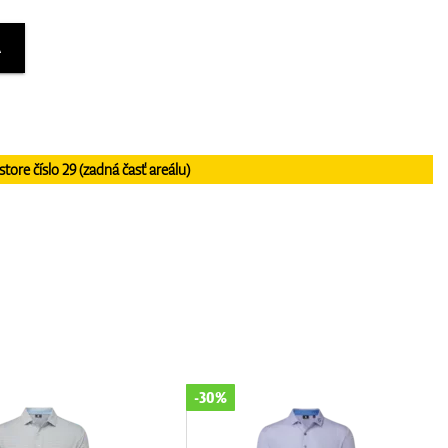
A
re číslo 29 (zadná časť areálu)
-30%