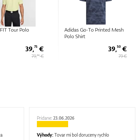
o-To Printed Mesh
Chervo Acropoli
t
39,
€
69 €
50
79 €
137 €
Pridane:
23.06.2026
na
Výhody:
Tovar mi bol doruceny rychlo