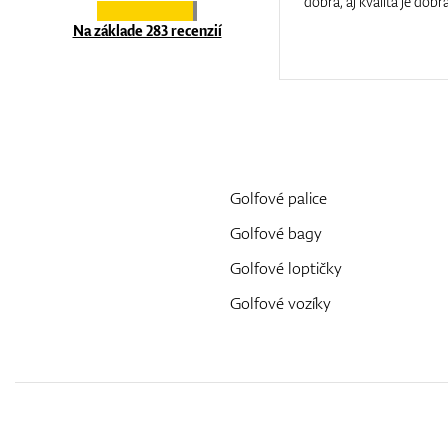
at care.
dobrá, aj kvalita je dobrá
Na základe 283 recenzií
Golfové palice
Golfové bagy
Golfové loptičky
Golfové vozíky