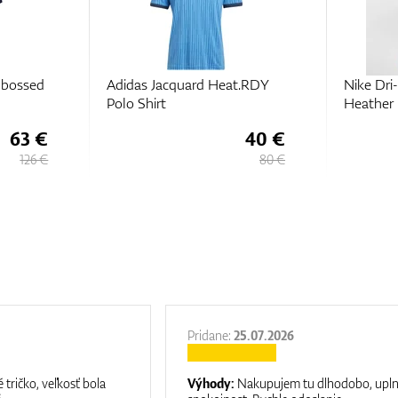
t.RDY
Nike Dri-FIT Tour Polo
Adidas G
Heather
Polo Shir
40 €
39,
€
75
80 €
79,
€
50
Pridane:
25.07.2026
 tričko, veľkosť bola
Výhody:
Nakupujem tu dlhodobo, upl