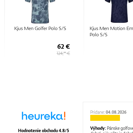
Kjus Men Motion Embossed
Adidas Jacquard Hea
Polo S/S
Polo Shirt
63 €
126 €
27.11.2025
Pridane:
04.08.2026
:
It is a great shop where they help you
Výhody:
Pánske golfové
Hodnotenie obchodu 4.8/5