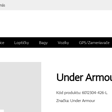
 nás
ice
Loptičky
Bagy
Vozíky
GPS/Zameriavače
Under Armou
Kód produktu:
6012304-426-L
Značka:
Under Armour