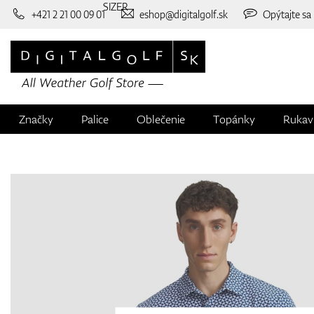
SIZER
+421 2 21 00 09 01
eshop@digitalgolf.sk
Opýtajte sa
Značky
Palice
Oblečenie
Topánky
Rukav