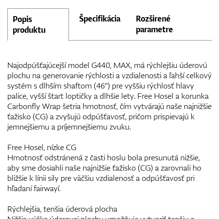
Špecifikácia
Rozširené
Popis
parametre
produktu
Najodpúšťajúcejší model G440, MAX, má rýchlejšiu úderovú
plochu na generovanie rýchlosti a vzdialenosti a ľahší celkový
systém s dlhším shaftom (46") pre vyššiu rýchlosť hlavy
palice, vyšší štart loptičky a dlhšie lety. Free Hosel a korunka
Carbonfly Wrap šetria hmotnosť, čím vytvárajú naše najnižšie
ťažisko (CG) a zvyšujú odpúšťavosť, pričom prispievajú k
jemnejšiemu a príjemnejšiemu zvuku.
Free Hosel, nízke CG
Hmotnosť odstránená z časti hoslu bola presunutá nižšie,
aby sme dosiahli naše najnižšie ťažisko (CG) a zarovnali ho
bližšie k línii sily pre väčšiu vzdialenosť a odpúšťavosť pri
hľadaní fairwayí.
Rýchlejšia, tenšia úderová plocha
Nižšia výška úderovej plochy umožňuje vytvoriť tenšiu a