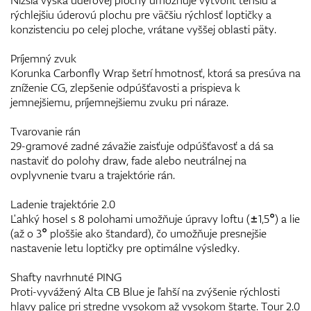
rýchlejšiu úderovú plochu pre väčšiu rýchlosť loptičky a
konzistenciu po celej ploche, vrátane vyššej oblasti päty.
Príjemný zvuk
Korunka Carbonfly Wrap šetrí hmotnosť, ktorá sa presúva na
zníženie CG, zlepšenie odpúšťavosti a prispieva k
jemnejšiemu, príjemnejšiemu zvuku pri náraze.
Tvarovanie rán
29-gramové zadné závažie zaisťuje odpúšťavosť a dá sa
nastaviť do polohy draw, fade alebo neutrálnej na
ovplyvnenie tvaru a trajektórie rán.
Ladenie trajektórie 2.0
Ľahký hosel s 8 polohami umožňuje úpravy loftu (±1,5°) a lie
(až o 3° ploššie ako štandard), čo umožňuje presnejšie
nastavenie letu loptičky pre optimálne výsledky.
Shafty navrhnuté PING
Proti-vyvážený Alta CB Blue je ľahší na zvýšenie rýchlosti
hlavy palice pri stredne vysokom až vysokom štarte. Tour 2.0