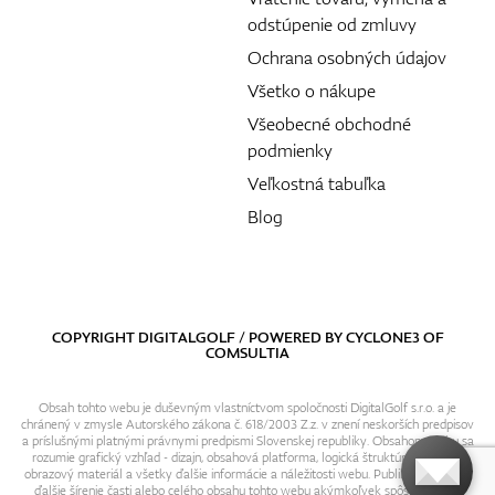
odstúpenie od zmluvy
Ochrana osobných údajov
Všetko o nákupe
Všeobecné obchodné
podmienky
Veľkostná tabuľka
Blog
COPYRIGHT DIGITALGOLF / POWERED BY
CYCLONE3
OF
COMSULTIA
Obsah tohto webu je duševným vlastníctvom spoločnosti DigitalGolf s.r.o. a je
chránený v zmysle Autorského zákona č. 618/2003 Z.z. v znení neskorších predpisov
a príslušnými platnými právnymi predpismi Slovenskej republiky. Obsahom webu sa
rozumie grafický vzhľad - dizajn, obsahová platforma, logická štruktúra, textový i
obrazový materiál a všetky ďalšie informácie a náležitosti webu. Publikovanie resp.
ďalšie šírenie časti alebo celého obsahu tohto webu akýmkoľvek spôsobom bez