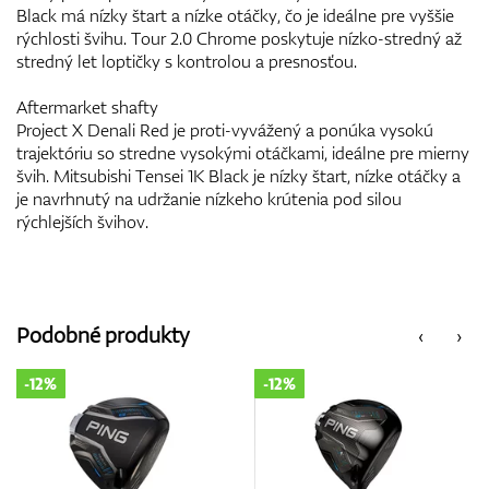
Black má nízky štart a nízke otáčky, čo je ideálne pre vyššie
rýchlosti švihu. Tour 2.0 Chrome poskytuje nízko-stredný až
stredný let loptičky s kontrolou a presnosťou.
Aftermarket shafty
Project X Denali Red je proti-vyvážený a ponúka vysokú
trajektóriu so stredne vysokými otáčkami, ideálne pre mierny
švih. Mitsubishi Tensei 1K Black je nízky štart, nízke otáčky a
je navrhnutý na udržanie nízkeho krútenia pod silou
rýchlejších švihov.
Podobné produkty
‹
›
-12%
-12%