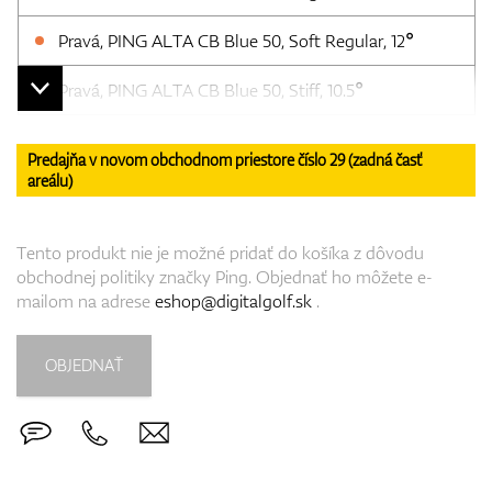
Pravá, PING ALTA CB Blue 50, Soft Regular, 12°
Pravá, PING ALTA CB Blue 50, Stiff, 10.5°
Predajňa v novom obchodnom priestore číslo 29 (zadná časť
areálu)
Tento produkt nie je možné pridať do košíka z dôvodu
obchodnej politiky značky Ping. Objednať ho môžete e-
mailom na adrese
eshop@digitalgolf.sk
.
OBJEDNAŤ