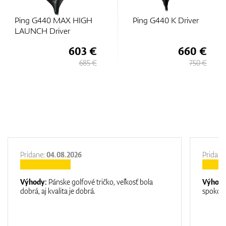
Ping G440 MAX HIGH
Ping G440 K Driver
LAUNCH Driver
603 €
660 €
685 €
750 €
Pridane:
04.08.2026
Pridane
Výhody:
Pánske golfové tričko, veľkosť bola
Výhod
dobrá, aj kvalita je dobrá.
spokojn