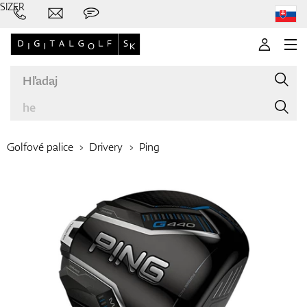
SIZER
Golfové palice
Drivery
Ping
Značky
Palice
Oblečenie