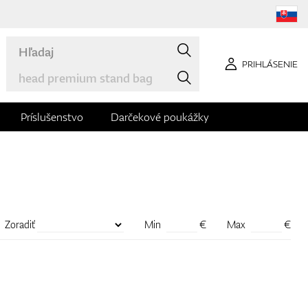
PRIHLÁSENIE
Príslušenstvo
Darčekové poukážky
Zoradiť
Min
€
Max
€