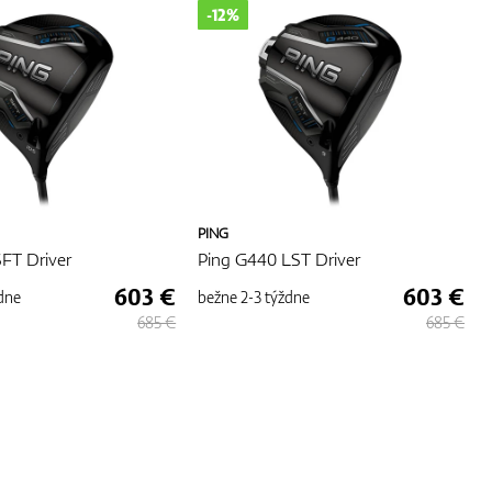
-12%
PING
FT Driver
Ping G440 LST Driver
603 €
603 €
dne
bežne
2-3 týždne
685 €
685 €