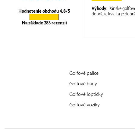
:
It is a great shop where they help you
Výhody:
Pánske golfové
Hodnotenie obchodu 4.8/5
at care.
dobrá, aj kvalita je dobrá
Na základe 283 recenzií
Golfové palice
Golfové bagy
Golfové loptičky
Golfové vozíky