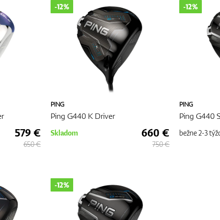
-12%
-12%
PING
PING
er
Ping G440 K Driver
Ping G440 S
579 €
660 €
Skladom
bežne
2-3 týž
650 €
750 €
-12%