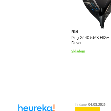
PING
Ping G440 MAX HIG
Driver
Skladom
27.11.2025
Pridane:
04.08.2026