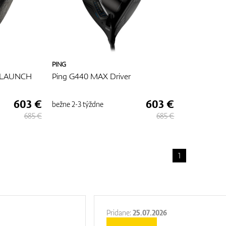
PING
H LAUNCH
Ping G440 MAX Driver
603 €
603 €
bežne
2-3 týždne
685 €
685 €
1
Pridane:
25.07.2026