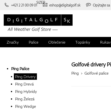
SIZER
+421 2 21 00 09 01
eshop@digitalgolf.sk
Opýtajte sa
Značky
Palice
Oblečenie
Topánky
Rukav
Golfové drivery
P
Ping Palice
Ping
Golfové palice
Ping Drivery
Ping Drevá
Ping Hybridy
Ping Železá
Ping Wedge