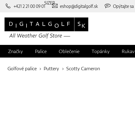
SIZER
+421 2 21 00 09 01
eshop@digitalgolf.sk
Opýtajte sa
Značky
Palice
Oblečenie
Topánky
Rukav
Golfové palice
Puttery
Scotty Cameron