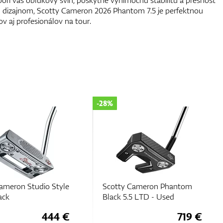
porí váš oblúkový švih, poskytne výnimočnú stabilitu a presnosť
 dizajnom, Scotty Cameron 2026 Phantom 7.5 je perfektnou
ov aj profesionálov na tour.
-11%
Cameron Phantom
Scotty Cameron 2026
5 LTD - Used
Phantom 7 DB
719 €
471 €