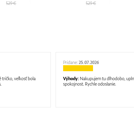
529 €
529 €
Pridane:
25.07.2026
 tričko, veľkosť bola
Výhody:
Nakupujem tu dlhodobo, upl
.
spokojnost. Rychle odoslanie.