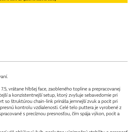
aní.
7.5, vrátane hlbšej face, zaobleného topline a prepracovanej
ejší a konzistentnejší setup, ktorý zvyšuje sebavedomie pri
rt so štruktúrou chain-link prináša jemnejší zvuk a pocit pri
resnú kontrolu vzdialenosti. Celé telo puttera je vyrobené z
 spracované s precíznou presnosťou, čím spája výkon, pocit a