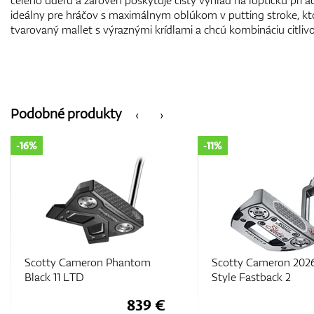
celého úderu a zároveň poskytuje čistý výhľad na loptičku pri a
ideálny pre hráčov s maximálnym oblúkom v putting stroke, kt
tvarovaný mallet s výraznými krídlami a chcú kombináciu citlivost
Podobné produkty
‹
›
-11%
-11%
Scotty Cameron 2026 Studio
Scotty Cameron 202
Style Fastback 2
Phantom 7.5
471 €