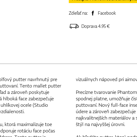
Zdieľať na:
Facebook
Doprava 4.95 €
lfový putter navrhnutý pre
vizuálnych nápoved pri aimov
puttovaní. Tento mallet putter
hľad a zároveň poskytuje
Precízne tvarovanie Phantom 
 hlboká face zabezpečuje
spodnej platne, umožňuje čist
 uhlíkovej ocele (Studio
puttovaní. Nový full-face inse
vzdialenosti.
údere a zároveň zabezpečuje p
najkvalitnejších materiálov a
, ktorá maximalizuje toe
štýl na najvyššej úrovni.
dporuje rotáciu face počas