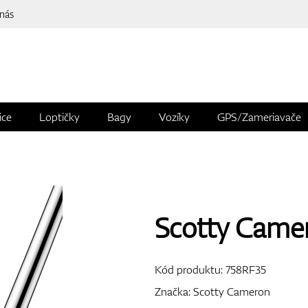
 nás
ice
Loptičky
Bagy
Vozíky
GPS/Zameriavače
Scotty Came
Kód produktu:
758RF35
Značka:
Scotty Cameron