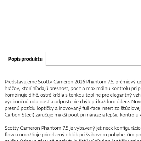
Popis produktu
Predstavujeme Scotty Cameron 2026 Phantom 7.5, prémiový go
hráčov, ktorí hľadajú presnosť, pocit a maximálnu kontrolu pri 
kombinuje dlhé, ostré krídla s tenkou topline pre elegantný vz
výnimočnú odolnosť a odpustenie chýb pri každom údere. Nová
presnú pozíciu loptičky a inovovaný full-face insert zo štúdiovej
Carbon Steel) zaručuje mäkší pocit pri náraze a lepšiu kontrolu 
Scotty Cameron Phantom 7.5 je vybavený jet neck konfiguráciou
flow a umožňuje prirodzený oblúk pri švihovom pohybe, čím po