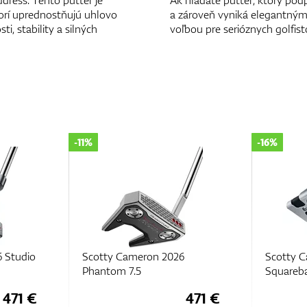
ddress. Tento putter je
Ak hľadáte putter, ktorý pod
orí uprednostňujú uhlovo
a zároveň vyniká elegantným
i, stability a silných
voľbou pre serióznych golfist
-16%
-28%
6
Scotty Cameron Studio Style
Scotty 
Squareback
Black 5.
471 €
444 €