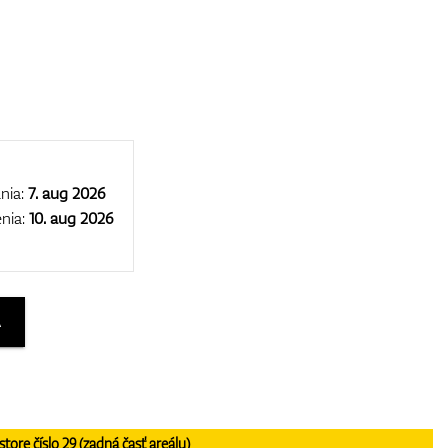
nia:
7. aug 2026
nia:
10. aug 2026
A
re číslo 29 (zadná časť areálu)