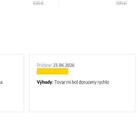
999 €
529 €
Pridane:
23.06.2026
na
Výhody:
Tovar mi bol doruceny rychlo