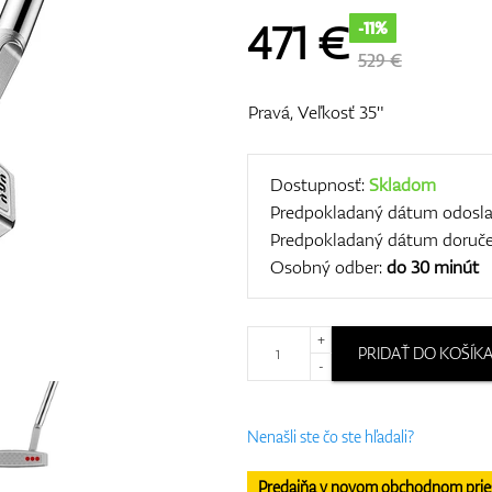
471
€
-11%
529 €
Pravá, Veľkosť 35"
Dostupnosť:
Skladom
Predpokladaný dátum odosla
Predpokladaný dátum doruče
Osobný odber:
do 30 minút
+
PRIDAŤ DO KOŠÍK
-
Nenašli ste čo ste hľadali?
Predajňa v novom obchodnom priesto