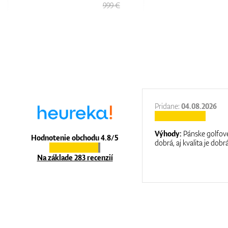
529 €
27.11.2025
Pridane:
04.08.2026
:
It is a great shop where they help you
Výhody:
Pánske golfové
Hodnotenie obchodu 4.8/5
at care.
dobrá, aj kvalita je dobrá
Na základe 283 recenzií