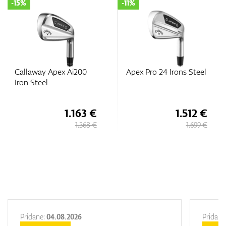
-11%
-40%
Apex Pro 24 Irons Steel
Callaway Paradym
Irons Steel
1.512 €
822 €
1.699 €
1.370 €
Pridane:
04.08.2026
Pridane