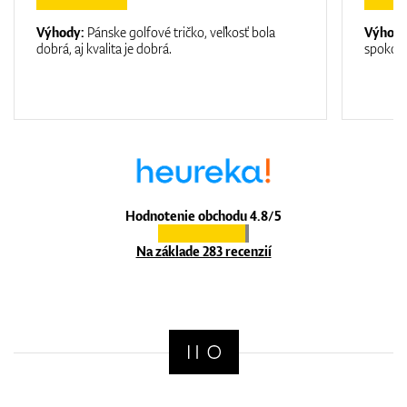
Výhody:
Pánske golfové tričko, veľkosť bola
Výhod
dobrá, aj kvalita je dobrá.
spokojn
Hodnotenie obchodu 4.8/5
Na základe 283 recenzií