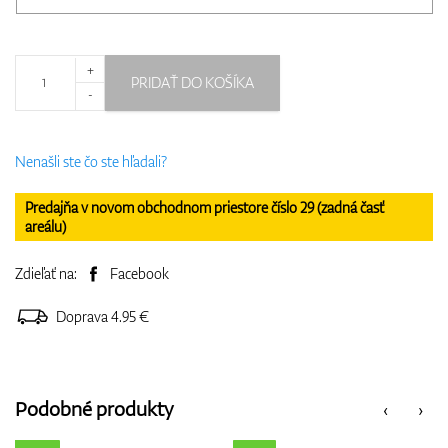
+
PRIDAŤ DO KOŠÍKA
-
Nenašli ste čo ste hľadali?
Predajňa v novom obchodnom priestore číslo 29 (zadná časť
areálu)
Zdieľať na:
Facebook
Doprava 4.95 €
Podobné produkty
‹
›