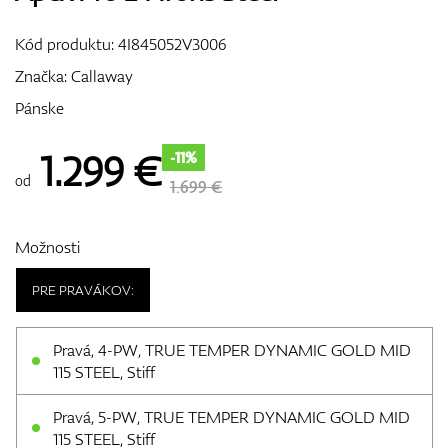
Vozíky
Kód produktu:
4I845052V3006
Značka:
Callaway
Pánske
GPS/Zameriavače
1.299
€
-11%
od
1.699 €
Príslušenstvo
Možnosti
PRE PRAVÁKOV:
Darčekové poukážky
Pravá, 4-PW, TRUE TEMPER DYNAMIC GOLD MID
115 STEEL, Stiff
Pravá, 5-PW, TRUE TEMPER DYNAMIC GOLD MID
115 STEEL, Stiff