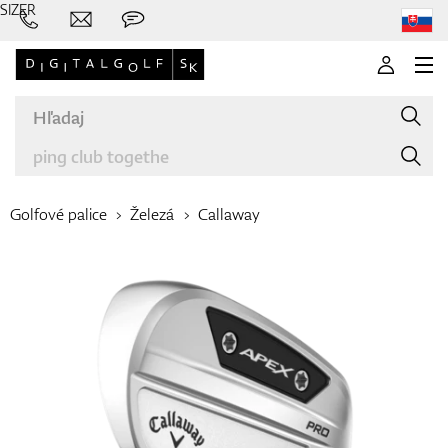
SIZER
Golfové palice
Železá
Callaway
Značky
Palice
Oblečenie