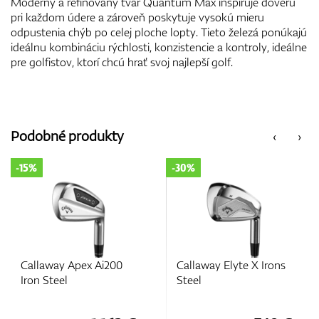
Moderný a refinovaný tvar Quantum Max inšpiruje dôveru
pri každom údere a zároveň poskytuje vysokú mieru
odpustenia chýb po celej ploche lopty. Tieto železá ponúkajú
ideálnu kombináciu rýchlosti, konzistencie a kontroly, ideálne
pre golfistov, ktorí chcú hrať svoj najlepší golf.
Podobné produkty
‹
›
-30%
-11%
0
Callaway Elyte X Irons
Apex Pro 24 Irons Ste
Steel