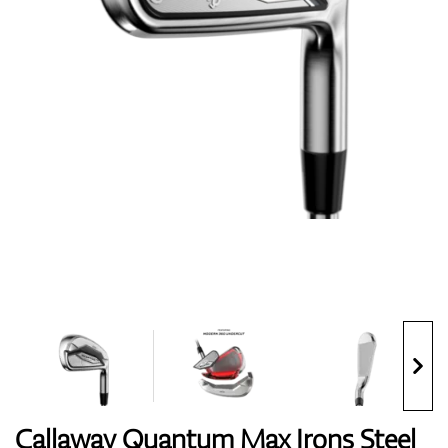
Topánky
Rukavice
Loptičky
Bagy
Callaway Quantum Max Irons Steel