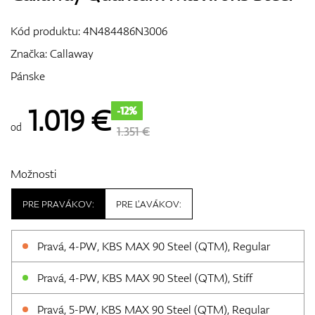
Vozíky
Kód produktu:
4N484486N3006
Značka:
Callaway
Pánske
GPS/Zameriavače
1.019
€
-12%
od
1.351 €
Príslušenstvo
Možnosti
PRE PRAVÁKOV:
PRE ĽAVÁKOV:
Darčekové poukážky
Pravá, 4-PW, KBS MAX 90 Steel (QTM), Regular
Pravá, 4-PW, KBS MAX 90 Steel (QTM), Stiff
Pravá, 5-PW, KBS MAX 90 Steel (QTM), Regular