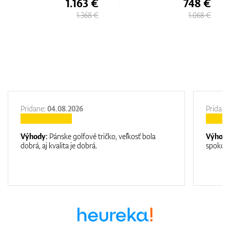
3 €
748 €
1.512
68 €
1.068 €
1.69
Pridane:
04.08.2026
Pridane
Výhody:
Pánske golfové tričko, veľkosť bola
Výhod
dobrá, aj kvalita je dobrá.
spokojn