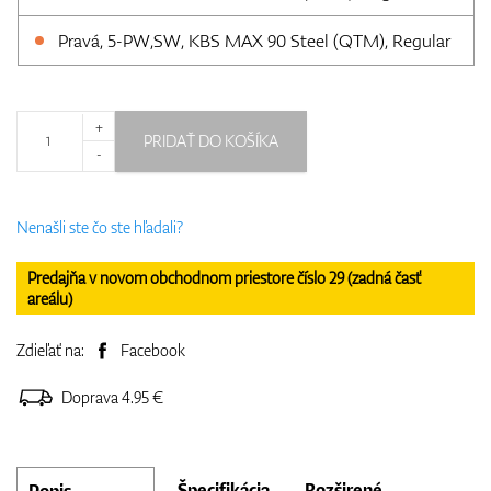
Pravá, 5-PW,SW, KBS MAX 90 Steel (QTM), Regular
+
PRIDAŤ DO KOŠÍKA
-
Nenašli ste čo ste hľadali?
Predajňa v novom obchodnom priestore číslo 29 (zadná časť
areálu)
Zdieľať na:
Facebook
Doprava 4.95 €
Špecifikácia
Rozširené
Popis