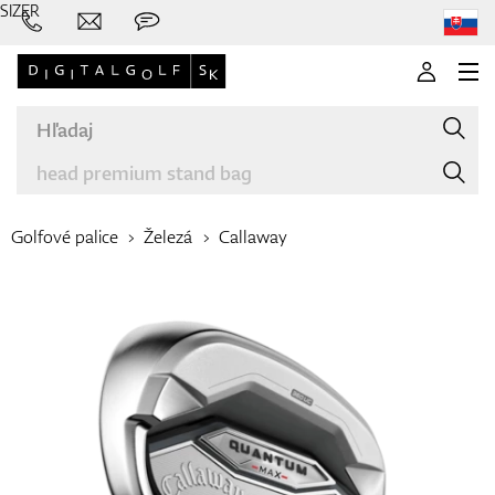
SIZER
Golfové palice
Železá
Callaway
Značky
Palice
Oblečenie