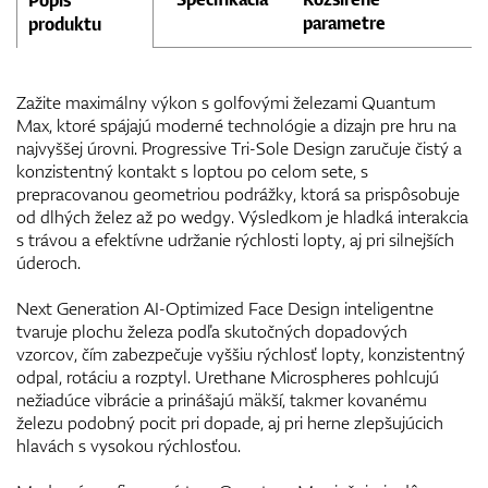
parametre
produktu
Zažite maximálny výkon s golfovými železami Quantum
Max, ktoré spájajú moderné technológie a dizajn pre hru na
najvyššej úrovni. Progressive Tri-Sole Design zaručuje čistý a
konzistentný kontakt s loptou po celom sete, s
prepracovanou geometriou podrážky, ktorá sa prispôsobuje
od dlhých želez až po wedgy. Výsledkom je hladká interakcia
s trávou a efektívne udržanie rýchlosti lopty, aj pri silnejších
úderoch.
Next Generation AI-Optimized Face Design inteligentne
tvaruje plochu železa podľa skutočných dopadových
vzorcov, čím zabezpečuje vyššiu rýchlosť lopty, konzistentný
odpal, rotáciu a rozptyl. Urethane Microspheres pohlcujú
nežiadúce vibrácie a prinášajú mäkší, takmer kovanému
železu podobný pocit pri dopade, aj pri herne zlepšujúcich
hlavách s vysokou rýchlosťou.