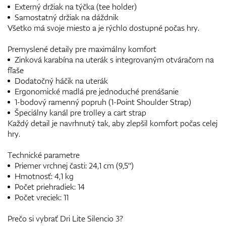
Externý držiak na týčka (tee holder)
Samostatný držiak na dáždnik
Všetko má svoje miesto a je rýchlo dostupné počas hry.
Premyslené detaily pre maximálny komfort
Zinková karabína na uterák s integrovaným otváračom na
fľaše
Dodatočný háčik na uterák
Ergonomické madlá pre jednoduché prenášanie
1-bodový ramenný popruh (1-Point Shoulder Strap)
Špeciálny kanál pre trolley a cart strap
Každý detail je navrhnutý tak, aby zlepšil komfort počas celej
hry.
Technické parametre
Priemer vrchnej časti: 24,1 cm (9,5")
Hmotnosť: 4,1 kg
Počet priehradiek: 14
Počet vreciek: 11
Prečo si vybrať Dri Lite Silencio 3?