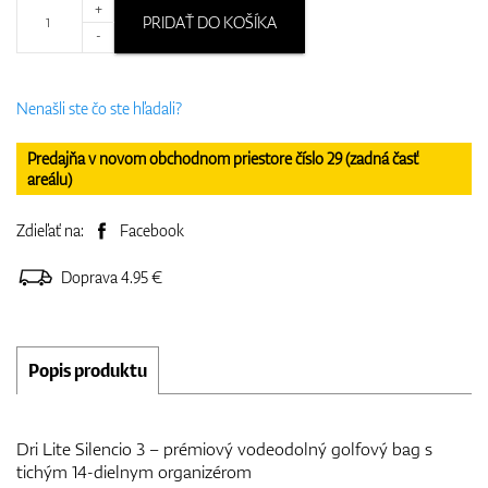
+
PRIDAŤ DO KOŠÍKA
-
Nenašli ste čo ste hľadali?
Predajňa v novom obchodnom priestore číslo 29 (zadná časť
areálu)
Zdieľať na:
Facebook
Doprava 4.95 €
Popis produktu
Dri Lite Silencio 3 – prémiový vodeodolný golfový bag s
tichým 14-dielnym organizérom