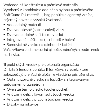
Vodeodolná konštrukcia a prémiové materiály
Vyrobený z kombinácie odolného nylonu a prémiového
SoftGuard PU materiálu, bag ponúka elegantný vzhľad,
príjemný povrch a vysokú životnosť.
Vodeodolný materiál
Dva vodotesné (seam sealed) zipsy
Dve vodeodolné soft touch vrecká
Integrovaná pláštenka (rainhood) v balení
Samostatné vrecko na rainhood / batériu
Vaša výbava zostane suchá aj počas náročných podmienok
na ihrisku.
11 praktických vreciek pre dokonalú organizáciu
Dri Lite Silencio 3 ponúka 11 funkčných vreciek, ktoré
zabezpečujú prehľadné uloženie všetkého príslušenstva:
Optimalizované vrecko na loptičky s integrovaným
sieťovaným organizérom
Oversize termo vrecko (cooler pocket)
Vnútorný delič v ľavom soft touch vrecku
Vnútorný delič v pravom bočnom vrecku
Držiaky na rukavice