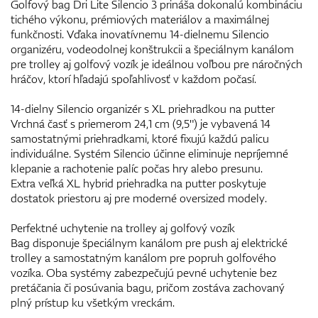
Golfový bag Dri Lite Silencio 3 prináša dokonalú kombináciu
tichého výkonu, prémiových materiálov a maximálnej
funkčnosti. Vďaka inovatívnemu 14-dielnemu Silencio
organizéru, vodeodolnej konštrukcii a špeciálnym kanálom
pre trolley aj golfový vozík je ideálnou voľbou pre náročných
hráčov, ktorí hľadajú spoľahlivosť v každom počasí.
14-dielny Silencio organizér s XL priehradkou na putter
Vrchná časť s priemerom 24,1 cm (9,5") je vybavená 14
samostatnými priehradkami, ktoré fixujú každú palicu
individuálne. Systém Silencio účinne eliminuje nepríjemné
klepanie a rachotenie palíc počas hry alebo presunu.
Extra veľká XL hybrid priehradka na putter poskytuje
dostatok priestoru aj pre moderné oversized modely.
Perfektné uchytenie na trolley aj golfový vozík
Bag disponuje špeciálnym kanálom pre push aj elektrické
trolley a samostatným kanálom pre popruh golfového
vozíka. Oba systémy zabezpečujú pevné uchytenie bez
pretáčania či posúvania bagu, pričom zostáva zachovaný
plný prístup ku všetkým vreckám.