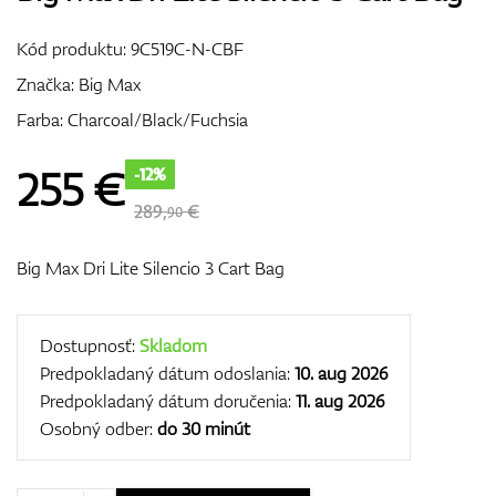
Vozíky
Kód produktu:
9C519C-N-CBF
Značka:
Big Max
Farba: Charcoal/Black/Fuchsia
GPS/Zameriavače
255
€
-12%
289,
€
90
Príslušenstvo
Big Max Dri Lite Silencio 3 Cart Bag
Darčekové poukážky
Dostupnosť:
Skladom
Predpokladaný dátum odoslania:
10. aug 2026
Predpokladaný dátum doručenia:
11. aug 2026
Osobný odber:
do 30 minút