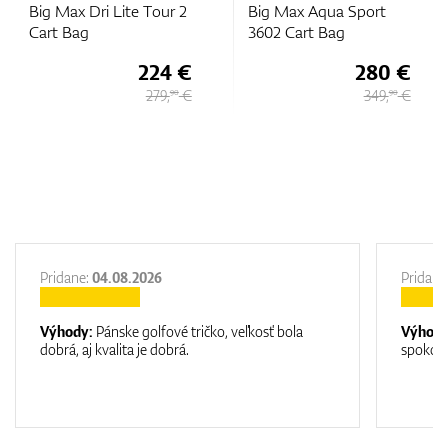
Big Max Aqua Sport
Big Max Aqua Sport 4
3602 Cart Bag
Cart Bag
280 €
247 €
349,
€
329,
€
90
90
Pridane:
04.08.2026
Pridane
Výhody:
Pánske golfové tričko, veľkosť bola
Výhod
dobrá, aj kvalita je dobrá.
spokojn