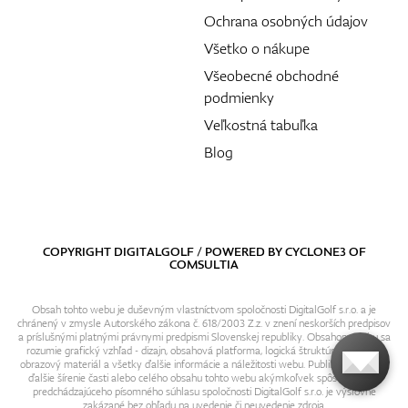
Ochrana osobných údajov
Všetko o nákupe
Všeobecné obchodné
podmienky
Veľkostná tabuľka
Blog
COPYRIGHT DIGITALGOLF / POWERED BY
CYCLONE3
OF
COMSULTIA
Obsah tohto webu je duševným vlastníctvom spoločnosti DigitalGolf s.r.o. a je
chránený v zmysle Autorského zákona č. 618/2003 Z.z. v znení neskorších predpisov
a príslušnými platnými právnymi predpismi Slovenskej republiky. Obsahom webu sa
rozumie grafický vzhľad - dizajn, obsahová platforma, logická štruktúra, textový i
obrazový materiál a všetky ďalšie informácie a náležitosti webu. Publikovanie resp.
ďalšie šírenie časti alebo celého obsahu tohto webu akýmkoľvek spôsobom bez
predchádzajúceho písomného súhlasu spoločnosti DigitalGolf s.r.o. je výslovne
zakázané bez ohľadu na uvedenie či neuvedenie zdroja.