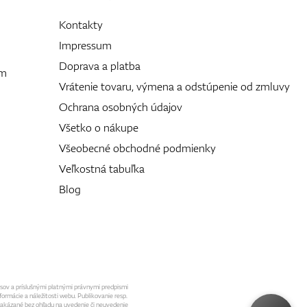
Kontakty
Impressum
Doprava a platba
ám
Vrátenie tovaru, výmena a odstúpenie od zmluvy
Ochrana osobných údajov
Všetko o nákupe
Všeobecné obchodné podmienky
Veľkostná tabuľka
Blog
isov a príslušnými platnými právnymi predpismi
formácie a náležitosti webu. Publikovanie resp.
 zakázané bez ohľadu na uvedenie či neuvedenie