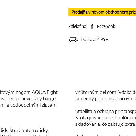
Predajňa v novom obchodnom priesto
Zdieľať na:
Facebook
Doprava 4.95 €
 golfovým bagom AQUA Eight
vnútorným deličom. Vďaka de
v. Tento inovatívny bag je
ramenný popruh s otočným m
mi a vodoodolnými zipsami,
Stabilita a ochrana pri transp
S integrovanou technológiou
skladovania, čo zaisťuje extr
disk, ktorý automaticky