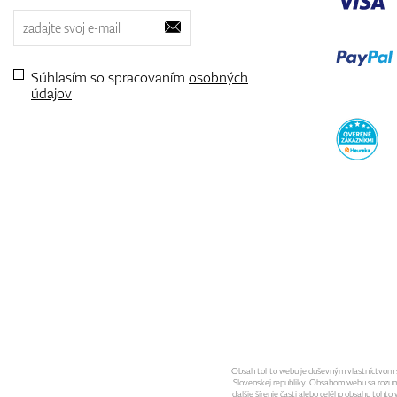
Súhlasím so spracovaním
osobných
údajov
Obsah tohto webu je duševným vlastníctvom spo
Slovenskej republiky. Obsahom webu sa rozumie 
ďalšie šírenie časti alebo celého obsahu toht