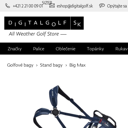
SIZER
+421 2 21 00 09 01
eshop@digitalgolf.sk
Opýtajte sa
Značky
Palice
Oblečenie
Topánky
Rukav
Golfové bagy
Stand bagy
Big Max