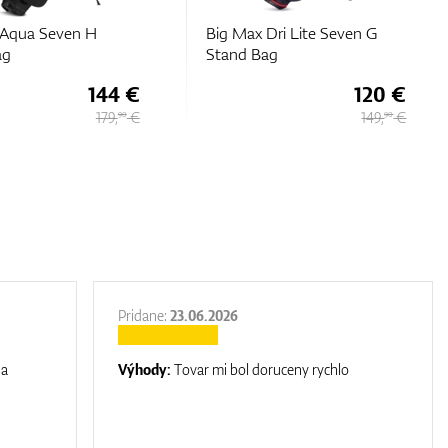
Dri Lite Seven G
Big Max Aqua Seven H
ag
Stand Bag
120 €
144 €
149,
€
179,
€
90
90
Pridane:
23.06.2026
na
Výhody:
Tovar mi bol doruceny rychlo