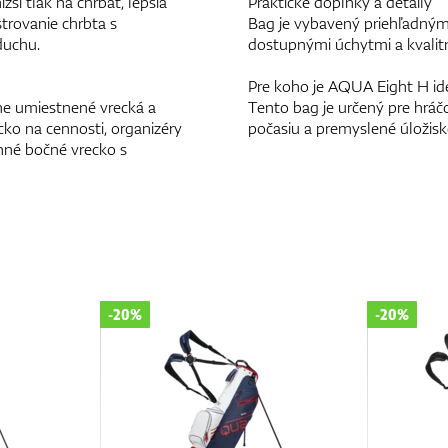
ší tlak na chrbát, lepšia
Praktické doplnky a detaily
strovanie chrbta s
Bag je vybavený priehľadným
duchu.
dostupnými úchytmi a kvalitn
Pre koho je AQUA Eight H id
ne umiestnené vrecká a
Tento bag je určený pre hráč
ko na cennosti, organizéry
počasiu a premyslené úložisk
anné bočné vrecko s
-20%
-20%