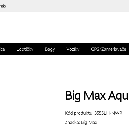
 nás
ice
Loptičky
Bagy
Vozíky
GPS/Zameriavače
Big Max Aqu
Kód produktu:
3555LH-NWR
Značka:
Big Max