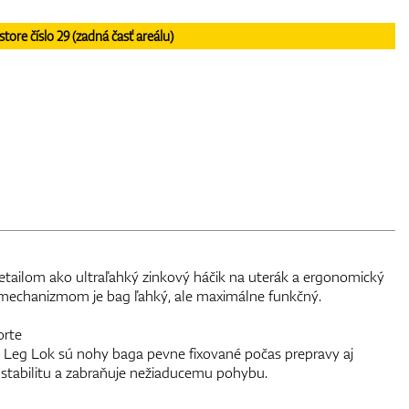
re číslo 29 (zadná časť areálu)
tailom ako ultraľahký zinkový háčik na uterák a ergonomický
echanizmom je bag ľahký, ale maximálne funkčný.
orte
 Leg Lok sú nohy baga pevne fixované počas prepravy aj
a stabilitu a zabraňuje nežiaducemu pohybu.