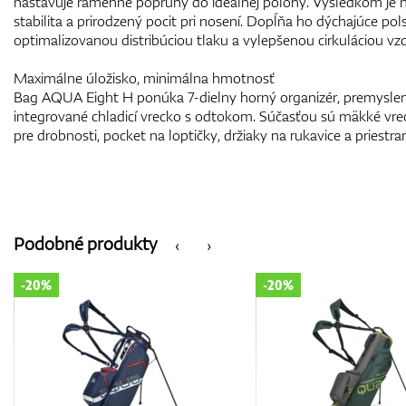
nastavuje ramenné popruhy do ideálnej polohy. Výsledkom je niž
stabilita a prirodzený pocit pri nosení. Dopĺňa ho dýchajúce pol
optimalizovanou distribúciou tlaku a vylepšenou cirkuláciou vz
Maximálne úložisko, minimálna hmotnosť
Bag AQUA Eight H ponúka 7-dielny horný organizér, premysle
integrované chladicí vrecko s odtokom. Súčasťou sú mäkké vrec
pre drobnosti, pocket na loptičky, držiaky na rukavice a priestr
Podobné produkty
‹
›
-20%
-20%