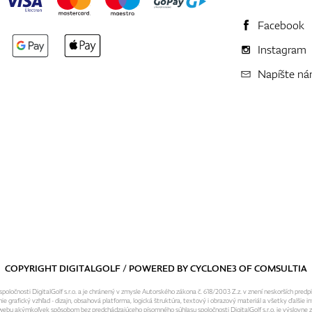
Facebook
Instagram
Napíšte n
COPYRIGHT DIGITALGOLF / POWERED BY
CYCLONE3
OF
COMSULTIA
ločnosti DigitalGolf s.r.o. a je chránený v zmysle Autorského zákona č. 618/2003 Z.z. v znení neskorších predp
grafický vzhľad - dizajn, obsahová platforma, logická štruktúra, textový i obrazový materiál a všetky ďalšie in
o webu akýmkoľvek spôsobom bez predchádzajúceho písomného súhlasu spoločnosti DigitalGolf s.r.o. je výslovne