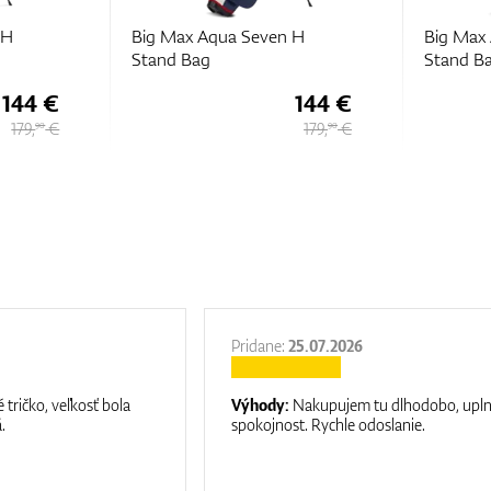
 H
Big Max Aqua Seven H
Big Max 
Stand Bag
Stand B
144 €
144 €
179,
€
179,
€
90
90
Pridane:
25.07.2026
 tričko, veľkosť bola
Výhody:
Nakupujem tu dlhodobo, upl
.
spokojnost. Rychle odoslanie.