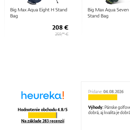
Big Max Aqua Seven H
Big Max Aqua Seven
Stand Bag
Stand Bag
144 €
179,
€
90
27.11.2025
Pridane:
04.08.2026
:
It is a great shop where they help you
Výhody:
Pánske golfové
Hodnotenie obchodu 4.8/5
at care.
dobrá, aj kvalita je dobrá
Na základe 283 recenzií