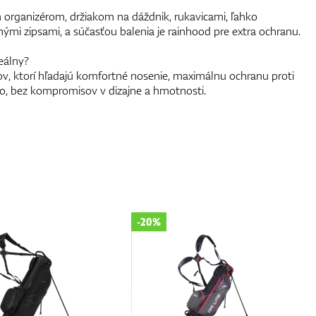
 organizérom, držiakom na dáždnik, rukavicami, ľahko
ými zipsami, a súčasťou balenia je rainhood pre extra ochranu.
eálny?
ov, ktorí hľadajú komfortné nosenie, maximálnu ochranu proti
o, bez kompromisov v dizajne a hmotnosti.
-20%