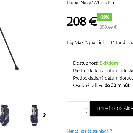
Farba: Navy/White/Red
208
€
-20%
259,
€
90
Big Max Aqua Eight H Stand Ba
Dostupnosť:
Skladom
Predpokladaný dátum odosla
Predpokladaný dátum doruče
Osobný odber:
do 30 minút
+
PRIDAŤ DO KOŠÍK
-
Nenašli ste čo ste hľadali?