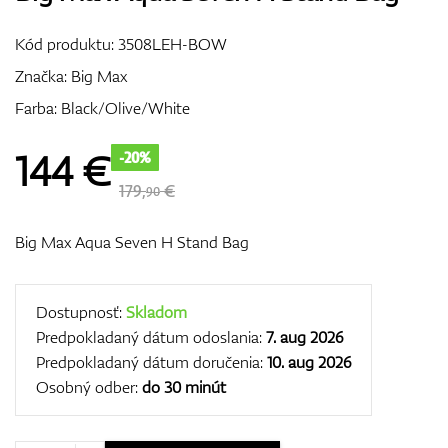
Vozíky
Kód produktu:
3508LEH-BOW
Značka:
Big Max
Farba: Black/Olive/White
GPS/Zameriavače
144
€
-20%
179,
€
90
Príslušenstvo
Big Max Aqua Seven H Stand Bag
Darčekové poukážky
Dostupnosť:
Skladom
Predpokladaný dátum odoslania:
7. aug 2026
Predpokladaný dátum doručenia:
10. aug 2026
Osobný odber:
do 30 minút