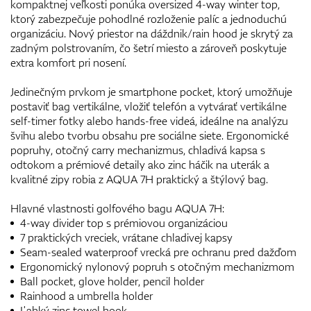
kompaktnej veľkosti ponúka oversized 4-way winter top,
ktorý zabezpečuje pohodlné rozloženie palíc a jednoduchú
organizáciu. Nový priestor na dáždnik/rain hood je skrytý za
zadným polstrovaním, čo šetrí miesto a zároveň poskytuje
extra komfort pri nosení.
Jedinečným prvkom je smartphone pocket, ktorý umožňuje
postaviť bag vertikálne, vložiť telefón a vytvárať vertikálne
self-timer fotky alebo hands-free videá, ideálne na analýzu
švihu alebo tvorbu obsahu pre sociálne siete. Ergonomické
popruhy, otočný carry mechanizmus, chladivá kapsa s
odtokom a prémiové detaily ako zinc háčik na uterák a
kvalitné zipy robia z AQUA 7H praktický a štýlový bag.
Hlavné vlastnosti golfového bagu AQUA 7H:
4-way divider top s prémiovou organizáciou
7 praktických vreciek, vrátane chladivej kapsy
Seam-sealed waterproof vrecká pre ochranu pred dažďom
Ergonomický nylonový popruh s otočným mechanizmom
Ball pocket, glove holder, pencil holder
Rainhood a umbrella holder
Ľahký zinc towel hook