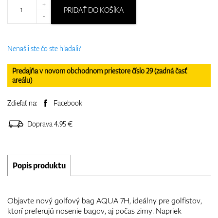
+
PRIDAŤ DO KOŠÍKA
-
Nenašli ste čo ste hľadali?
Predajňa v novom obchodnom priestore číslo 29 (zadná časť
areálu)
Zdieľať na:
Facebook
Doprava 4.95 €
Popis produktu
Objavte nový golfový bag AQUA 7H, ideálny pre golfistov,
ktorí preferujú nosenie bagov, aj počas zimy. Napriek