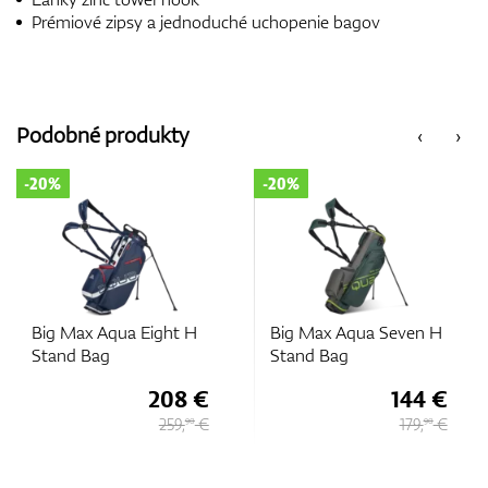
Prémiové zipsy a jednoduché uchopenie bagov
Podobné produkty
‹
›
-20%
-20%
Big Max Aqua Seven H
Big Max Aqua Seven H
Stand Bag
Stand Bag
€
144 €
144 €
€
179,
€
179,
€
90
90