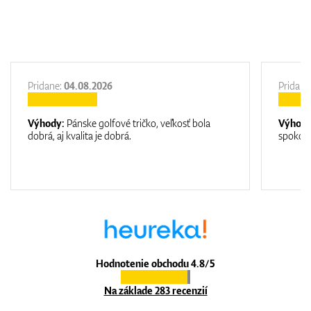
Pridane:
04.08.2026
Pridane
Výhody:
Pánske golfové tričko, veľkosť bola
Výhod
dobrá, aj kvalita je dobrá.
spokojn
Hodnotenie obchodu 4.8/5
Na základe 283 recenzií