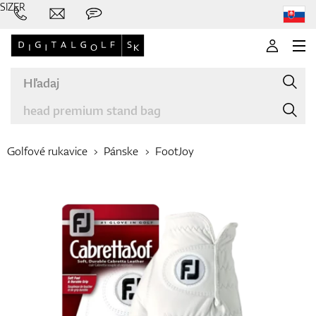
SIZER
Golfové rukavice
Pánske
FootJoy
Značky
Palice
Oblečenie