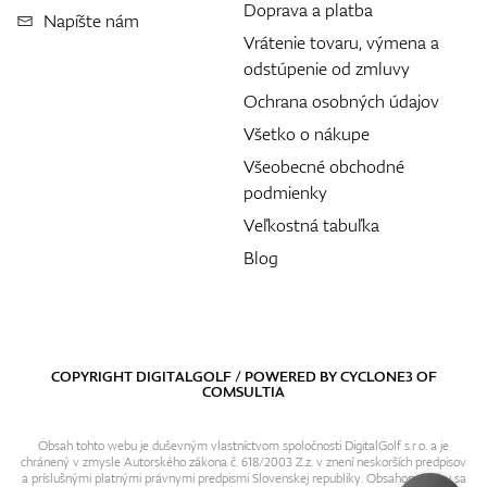
Doprava a platba
Napíšte nám
Vrátenie tovaru, výmena a
odstúpenie od zmluvy
Ochrana osobných údajov
Všetko o nákupe
Všeobecné obchodné
podmienky
Veľkostná tabuľka
Blog
COPYRIGHT DIGITALGOLF / POWERED BY
CYCLONE3
OF
COMSULTIA
Obsah tohto webu je duševným vlastníctvom spoločnosti DigitalGolf s.r.o. a je
chránený v zmysle Autorského zákona č. 618/2003 Z.z. v znení neskorších predpisov
a príslušnými platnými právnymi predpismi Slovenskej republiky. Obsahom webu sa