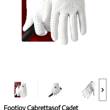
Topánky
Rukavice
Loptičky
Bagy
Footjoy Cabrettasof Cadet