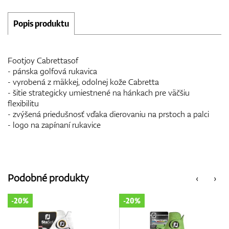
Popis produktu
Footjoy Cabrettasof
- pánska golfová rukavica
- vyrobená z mäkkej, odolnej kože Cabretta
- šitie strategicky umiestnené na hánkach pre väčšiu
flexibilitu
- zvýšená priedušnosť vďaka dierovaniu na prstoch a palci
- logo na zapínaní rukavice
Podobné produkty
‹
›
-20%
-20%