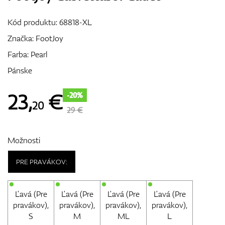
Vozíky
Kód produktu:
68818-XL
Značka:
FootJoy
Farba: Pearl
GPS/Zameriavače
Pánske
23
,
€
-20%
20
Príslušenstvo
29 €
Možnosti
Darčekové poukážky
PRE PRAVÁKOV:
Ľavá (Pre
Ľavá (Pre
Ľavá (Pre
Ľavá (Pre
pravákov),
pravákov),
pravákov),
pravákov),
S
M
ML
L