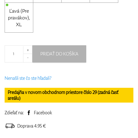
Ľavá (Pre
pravákov),
XL
+
PRIDAŤ DO KOŠÍKA
-
Nenašli ste čo ste hľadali?
Predajňa v novom obchodnom priestore číslo 29 (zadná časť
areálu)
Zdieľať na:
Facebook
Doprava 4.95 €