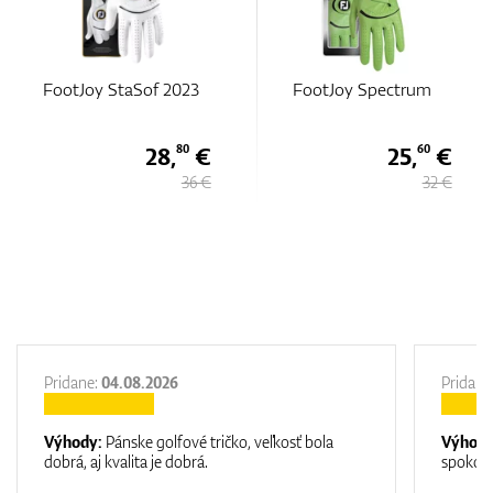
FootJoy Spectrum
FootJoy Spectrum
€
25,
€
25,
€
60
60
 €
32 €
32 €
Pridane:
04.08.2026
Pridane
Výhody:
Pánske golfové tričko, veľkosť bola
Výhod
dobrá, aj kvalita je dobrá.
spokojn