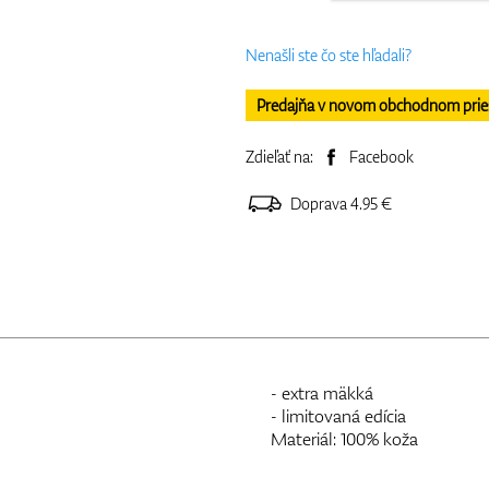
Nenašli ste čo ste hľadali?
Predajňa v novom obchodnom priesto
Zdieľať na:
Facebook
Doprava 4.95 €
- extra mäkká
- limitovaná edícia
Materiál: 100% koža