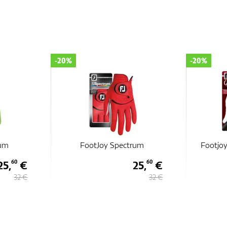
-20%
-20%
rum
Footjoy Cabrettasof Cadet
Foo
25,
€
23,
€
60
20
32 €
29 €