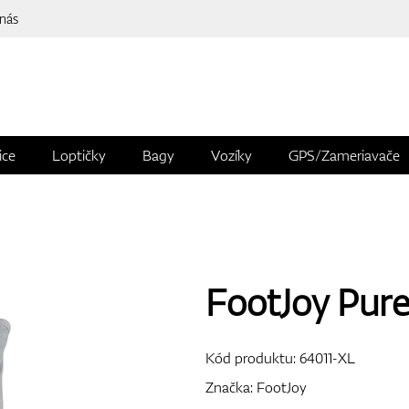
 nás
ice
Loptičky
Bagy
Vozíky
GPS/Zameriavače
FootJoy Pur
Kód produktu:
64011-XL
Značka:
FootJoy