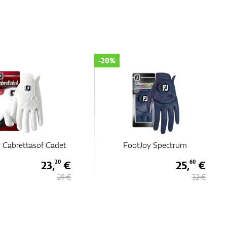
-20%
tJoy Spectrum
FootJoy StaSof Cadet 2023
25,
€
28,
€
60
80
32 €
36 €