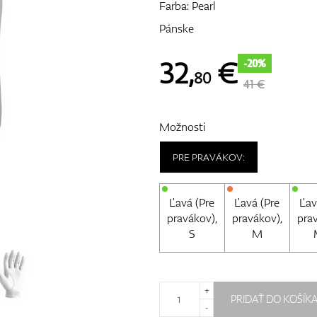
Farba: Pearl
Pánske
32
,
€
-20%
80
41 €
Možnosti
PRE PRAVÁKOV:
Ľavá (Pre
Ľavá (Pre
Ľav
pravákov),
pravákov),
pra
S
M
+
PRIDAŤ DO KOŠÍK
-