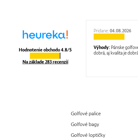
27.11.2025
Pridane:
04.08.2026
:
It is a great shop where they help you
Výhody:
Pánske golfové
Hodnotenie obchodu 4.8/5
at care.
dobrá, aj kvalita je dobrá
Na základe 283 recenzií
Golfové palice
Golfové bagy
Golfové loptičky