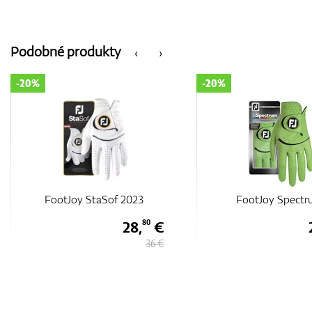
Podobné produkty
‹
›
-20%
-20%
FootJoy Spectrum
FootJoy Spect
25,
€
60
32 €