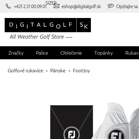
SIZER
+421 2 21 00 09 01
eshop@digitalgolf.sk
Opýtajte sa
Značky
Palice
Oblečenie
Topánky
Rukav
Golfové rukavice
Pánske
FootJoy