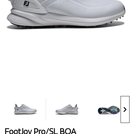
Topánky
Rukavice
Loptičky
Bagy
FootJoy Pro/SL BOA