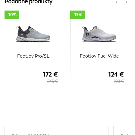
Podobné produkty
‹
›
-35%
-35%
FootJoy Fuel Wide
FootJoy Fuel
124 €
124 €
190 €
190 €