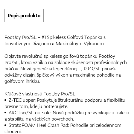
Popis produktu
FootJoy Pro/SL – #1 Spikeless Golfová Topánka s
Inovatívnym Dizajnom a Maximálnym Výkonom
Objavte revolučnú spikeless golfovú topánku FootJoy
Pro/SL, ktorá vznikla na základe skúseností profesionálnych
hráčov. Nová generácia legendárnej FJ PRO/SL prináša
odvážny dizajn, špičkový výkon a maximálne pohodlie na
golfovom ihrisku.
Kľúčové vlastnosti FootJoy Pro/SL:
Z-TEC upper: Poskytuje štrukturálnu podporu a flexibilitu
presne tam, kde ju potrebujete.
ARCTrax/SL outsole: Nová podrážka pre vynikajúcu trakciu
a stabilitu na všetkých povrchoch.
StratoFOAM Heel Crash Pad: Pohodlie pri celodennom
chodení.