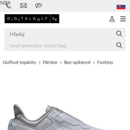
SIZER
Golfové topánky
Pánske
Bez-spikeové
FootJoy
Značky
Palice
Oblečenie