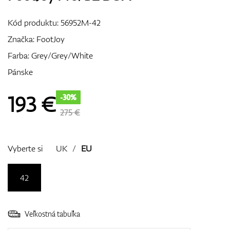
Vozíky
Kód produktu:
56952M-42
Značka:
FootJoy
Farba: Grey/Grey/White
GPS/Zameriavače
Pánske
193
€
-30%
Príslušenstvo
275 €
Vyberte si
UK
/
EU
Darčekové poukážky
42
Veľkostná tabuľka