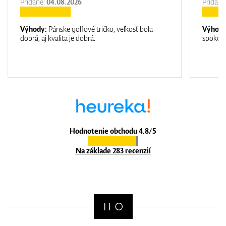
Pridane:
04.08.2026
Pridane
Výhody:
Pánske golfové tričko, veľkosť bola
Výhod
dobrá, aj kvalita je dobrá.
spokojn
Hodnotenie obchodu 4.8/5
Na základe 283 recenzií