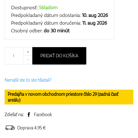
Dostupnosť:
Skladom
Predpokladaný dátum odoslania:
10. aug 2026
Predpokladaný dátum doručenia:
11. aug 2026
Osobný odber:
do 30 minút
+
PRIDAŤ DO KOŠÍKA
-
Nenašli ste čo ste hľadali?
Predajňa v novom obchodnom priestore číslo 29 (zadná časť
areálu)
Zdieľať na:
Facebook
Doprava 4.95 €