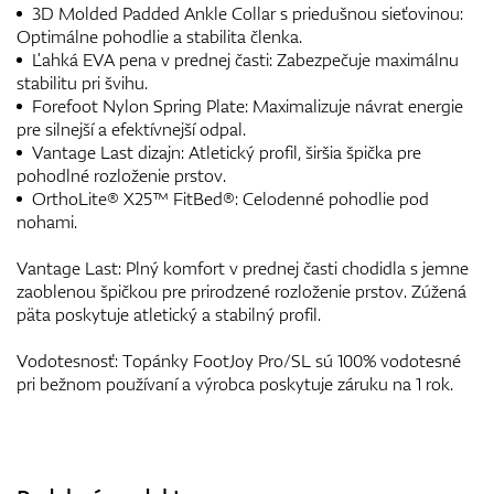
3D Molded Padded Ankle Collar s priedušnou sieťovinou:
Optimálne pohodlie a stabilita členka.
Ľahká EVA pena v prednej časti: Zabezpečuje maximálnu
stabilitu pri švihu.
Forefoot Nylon Spring Plate: Maximalizuje návrat energie
pre silnejší a efektívnejší odpal.
Vantage Last dizajn: Atletický profil, širšia špička pre
pohodlné rozloženie prstov.
OrthoLite® X25™ FitBed®: Celodenné pohodlie pod
nohami.
Vantage Last: Plný komfort v prednej časti chodidla s jemne
zaoblenou špičkou pre prirodzené rozloženie prstov. Zúžená
päta poskytuje atletický a stabilný profil.
Vodotesnosť: Topánky FootJoy Pro/SL sú 100% vodotesné
pri bežnom používaní a výrobca poskytuje záruku na 1 rok.