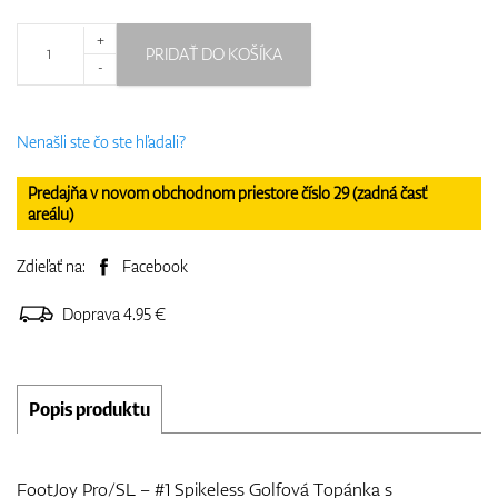
+
PRIDAŤ DO KOŠÍKA
-
Nenašli ste čo ste hľadali?
Predajňa v novom obchodnom priestore číslo 29 (zadná časť
areálu)
Zdieľať na:
Facebook
Doprava 4.95 €
Popis produktu
FootJoy Pro/SL – #1 Spikeless Golfová Topánka s