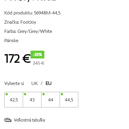
Vozíky
Kód produktu:
56948M-44,5
Značka:
FootJoy
Farba: Grey/Grey/White
GPS/Zameriavače
Pánske
172
€
-30%
Príslušenstvo
245 €
Vyberte si
UK
/
EU
Darčekové poukážky
42,5
43
44
44,5
Veľkostná tabuľka