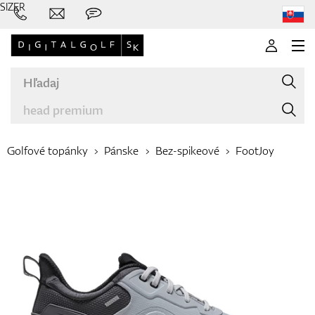
SIZER
Golfové topánky
Pánske
Bez-spikeové
FootJoy
Značky
Palice
Oblečenie