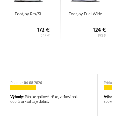
FootJoy Fuel Wide
FootJoy Fuel
124 €
124 €
190 €
190 €
Pridane:
04.08.2026
Pridane
Výhody:
Pánske golfové tričko, veľkosť bola
Výhod
dobrá, aj kvalita je dobrá.
spokojn