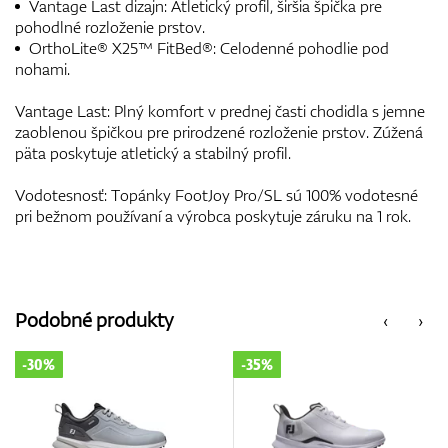
Vantage Last dizajn: Atletický profil, širšia špička pre
pohodlné rozloženie prstov.
OrthoLite® X25™ FitBed®: Celodenné pohodlie pod
nohami.
Vantage Last: Plný komfort v prednej časti chodidla s jemne
zaoblenou špičkou pre prirodzené rozloženie prstov. Zúžená
päta poskytuje atletický a stabilný profil.
Vodotesnosť: Topánky FootJoy Pro/SL sú 100% vodotesné
pri bežnom používaní a výrobca poskytuje záruku na 1 rok.
Podobné produkty
‹
›
-35%
-35%