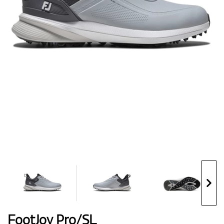
Topánky
Rukavice
Loptičky
Bagy
FootJoy Pro/SL