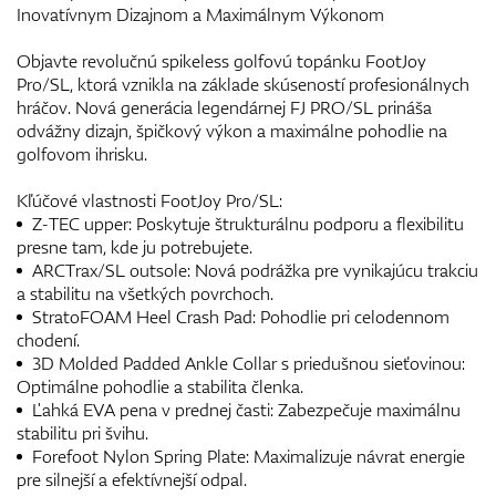
Inovatívnym Dizajnom a Maximálnym Výkonom
Objavte revolučnú spikeless golfovú topánku FootJoy
Pro/SL, ktorá vznikla na základe skúseností profesionálnych
hráčov. Nová generácia legendárnej FJ PRO/SL prináša
odvážny dizajn, špičkový výkon a maximálne pohodlie na
golfovom ihrisku.
Kľúčové vlastnosti FootJoy Pro/SL:
Z-TEC upper: Poskytuje štrukturálnu podporu a flexibilitu
presne tam, kde ju potrebujete.
ARCTrax/SL outsole: Nová podrážka pre vynikajúcu trakciu
a stabilitu na všetkých povrchoch.
StratoFOAM Heel Crash Pad: Pohodlie pri celodennom
chodení.
3D Molded Padded Ankle Collar s priedušnou sieťovinou:
Optimálne pohodlie a stabilita členka.
Ľahká EVA pena v prednej časti: Zabezpečuje maximálnu
stabilitu pri švihu.
Forefoot Nylon Spring Plate: Maximalizuje návrat energie
pre silnejší a efektívnejší odpal.