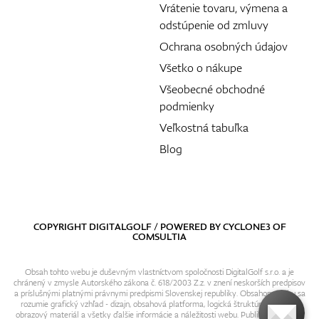
Vrátenie tovaru, výmena a
odstúpenie od zmluvy
Ochrana osobných údajov
Všetko o nákupe
Všeobecné obchodné
podmienky
Veľkostná tabuľka
Blog
COPYRIGHT DIGITALGOLF / POWERED BY
CYCLONE3
OF
COMSULTIA
Obsah tohto webu je duševným vlastníctvom spoločnosti DigitalGolf s.r.o. a je
chránený v zmysle Autorského zákona č. 618/2003 Z.z. v znení neskorších predpisov
a príslušnými platnými právnymi predpismi Slovenskej republiky. Obsahom webu sa
rozumie grafický vzhľad - dizajn, obsahová platforma, logická štruktúra, textový i
obrazový materiál a všetky ďalšie informácie a náležitosti webu. Publikovanie resp.