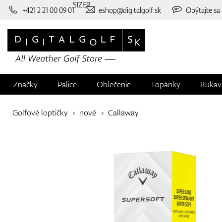
SIZER
+421 2 21 00 09 01
eshop@digitalgolf.sk
Opýtajte sa
Značky
Palice
Oblečenie
Topánky
Rukav
Golfové loptičky
nové
Callaway