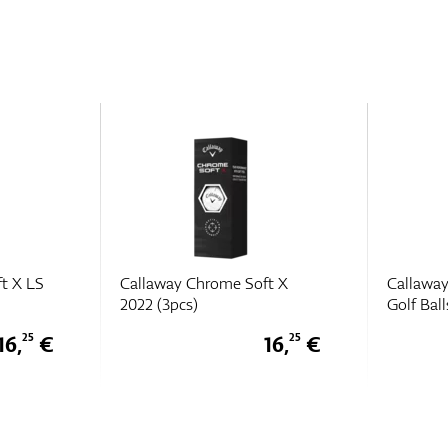
t X
Callaway Supersoft (2025)
Callaway
Golf Balls (3pcs)
Golf Ball
16,
€
8,
€
25
75