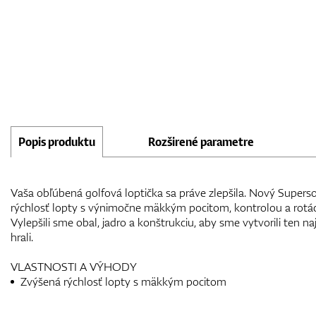
Popis produktu
Rozširené parametre
Vaša obľúbená golfová loptička sa práve zlepšila. Nový Superso
rýchlosť lopty s výnimočne mäkkým pocitom, kontrolou a rotác
Vylepšili sme obal, jadro a konštrukciu, aby sme vytvorili ten na
hrali.
VLASTNOSTI A VÝHODY
Zvýšená rýchlosť lopty s mäkkým pocitom