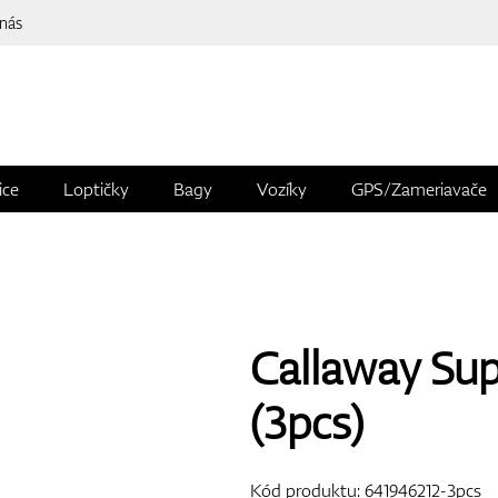
 nás
ice
Loptičky
Bagy
Vozíky
GPS/Zameriavače
Callaway Supe
(3pcs)
Kód produktu:
641946212-3pcs