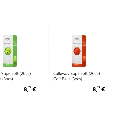
 Supersoft (2025)
Callaway Chrome Tour X
s (3pcs)
(3pcs)
8,
€
16,
€
75
25