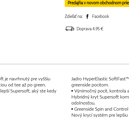
Predajňa v novom obchodnom priesto
Zdieľať na:
Facebook
Doprava 4.95 €
ft je navrhnutý pre vyššiu
Jadro HyperElastic SoftFast™ 
iou od tee až po green.
greenside pocitom.
jlepší Supersoft, aký ste kedy
Výnimočný pocit, kontrola a
Hybridný kryt Supersoft ko
odolnosťou.
Greenside Spin and Control
Nový krycí systém pre lepšiu 