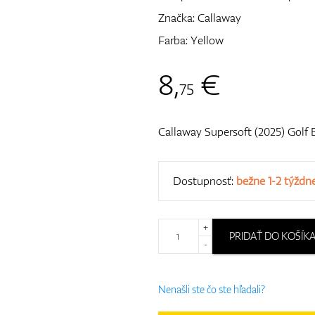
Značka:
Callaway
Farba: Yellow
8
,
€
75
Callaway Supersoft (2025) Golf B
Dostupnosť:
bežne 1-2 týždn
+
PRIDAŤ DO KOŠÍK
-
Nenašli ste čo ste hľadali?