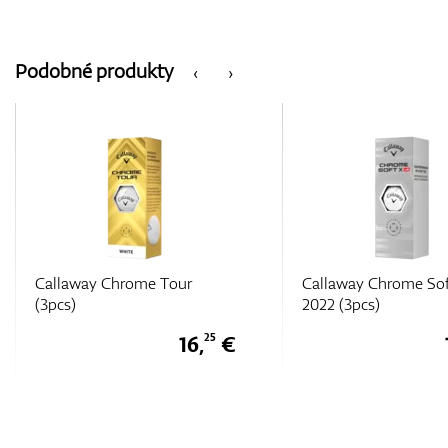
Podobné produkty
‹
›
Callaway Chrome Soft X LS
Callaway Chrome Sof
2022 (3pcs)
2022 (3pcs)
16,
€
25