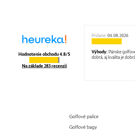
27.11.2025
Pridane:
04.08.2026
:
It is a great shop where they help you
Výhody:
Pánske golfové
Hodnotenie obchodu 4.8/5
at care.
dobrá, aj kvalita je dobrá
Na základe 283 recenzií
Golfové palice
Golfové bagy