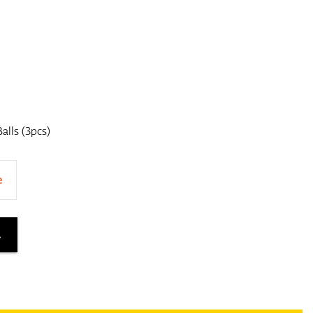
alls (3pcs)
e
A