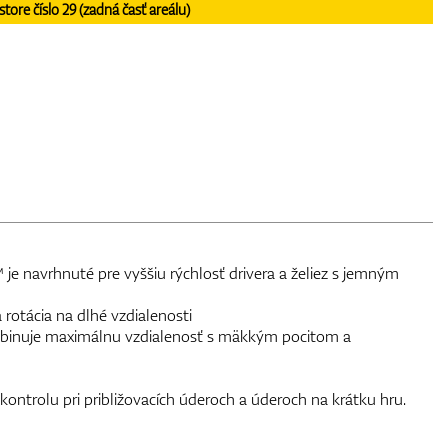
re číslo 29 (zadná časť areálu)
je navrhnuté pre vyššiu rýchlosť drivera a želiez s jemným
 rotácia na dlhé vzdialenosti
mbinuje maximálnu vzdialenosť s mäkkým pocitom a
kontrolu pri približovacích úderoch a úderoch na krátku hru.