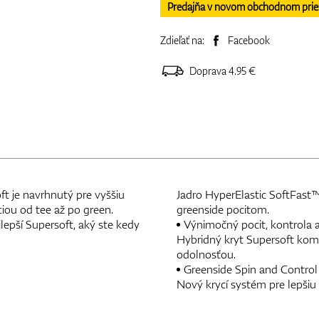
Predajňa v novom obchodnom priesto
Zdieľať na:
Facebook
Doprava 4.95 €
ft je navrhnutý pre vyššiu
Jadro HyperElastic SoftFast™ 
iou od tee až po green.
greenside pocitom.
jlepší Supersoft, aký ste kedy
Výnimočný pocit, kontrola a
Hybridný kryt Supersoft ko
odolnosťou.
Greenside Spin and Control
Nový krycí systém pre lepšiu 