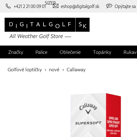
SIZER
+421 2 21 00 09 01
eshop@digitalgolf.sk
Opýtajte sa
Značky
Palice
Oblečenie
Topánky
Rukav
Golfové loptičky
nové
Callaway