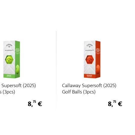
 Supersoft (2025)
Callaway Chrome Tour X
s (3pcs)
(3pcs)
8,
€
16,
€
75
25