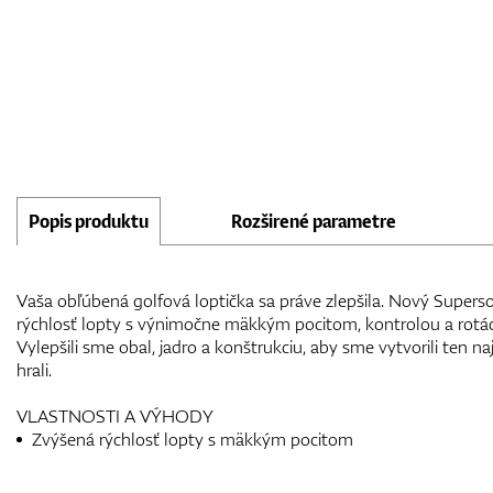
Popis produktu
Rozširené parametre
Vaša obľúbená golfová loptička sa práve zlepšila. Nový Superso
rýchlosť lopty s výnimočne mäkkým pocitom, kontrolou a rotác
Vylepšili sme obal, jadro a konštrukciu, aby sme vytvorili ten na
hrali.
VLASTNOSTI A VÝHODY
Zvýšená rýchlosť lopty s mäkkým pocitom