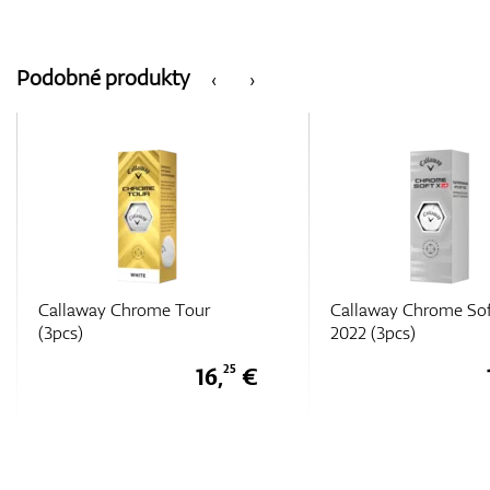
Podobné produkty
‹
›
Callaway Chrome Soft X LS
Callaway Chrome Sof
2022 (3pcs)
2022 (3pcs)
16,
€
25