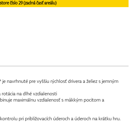
re číslo 29 (zadná časť areálu)
je navrhnuté pre vyššiu rýchlosť drivera a želiez s jemným
 rotácia na dlhé vzdialenosti
mbinuje maximálnu vzdialenosť s mäkkým pocitom a
kontrolu pri približovacích úderoch a úderoch na krátku hru.