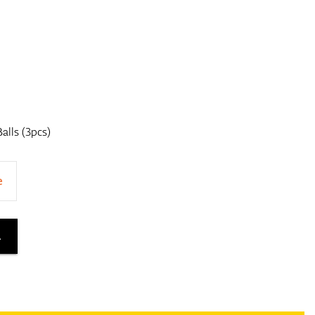
alls (3pcs)
e
A