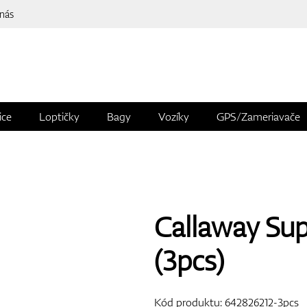
 nás
ice
Loptičky
Bagy
Vozíky
GPS/Zameriavače
Callaway Supe
(3pcs)
Kód produktu:
642826212-3pcs