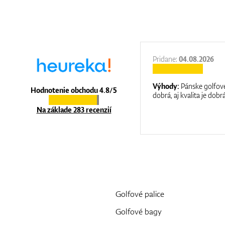
27.11.2025
Pridane:
04.08.2026
:
It is a great shop where they help you
Výhody:
Pánske golfové
Hodnotenie obchodu 4.8/5
at care.
dobrá, aj kvalita je dobrá
Na základe 283 recenzií
Golfové palice
Golfové bagy