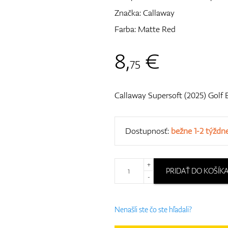
Značka:
Callaway
Farba: Matte Red
8
,
€
75
Callaway Supersoft (2025) Golf B
Dostupnosť:
bežne 1-2 týždn
+
PRIDAŤ DO KOŠÍK
-
Nenašli ste čo ste hľadali?