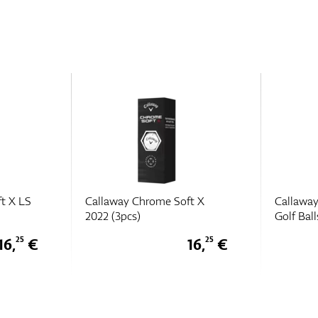
t X
Callaway Supersoft (2025)
Callaway
Golf Balls (3pcs)
Golf Ball
16,
€
8,
€
25
75