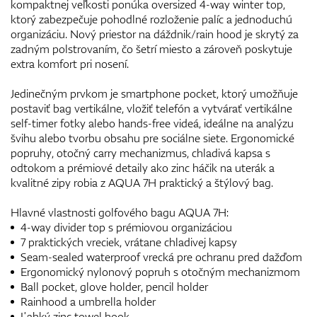
kompaktnej veľkosti ponúka oversized 4-way winter top,
ktorý zabezpečuje pohodlné rozloženie palíc a jednoduchú
organizáciu. Nový priestor na dáždnik/rain hood je skrytý za
zadným polstrovaním, čo šetrí miesto a zároveň poskytuje
extra komfort pri nosení.
Jedinečným prvkom je smartphone pocket, ktorý umožňuje
postaviť bag vertikálne, vložiť telefón a vytvárať vertikálne
self-timer fotky alebo hands-free videá, ideálne na analýzu
švihu alebo tvorbu obsahu pre sociálne siete. Ergonomické
popruhy, otočný carry mechanizmus, chladivá kapsa s
odtokom a prémiové detaily ako zinc háčik na uterák a
kvalitné zipy robia z AQUA 7H praktický a štýlový bag.
Hlavné vlastnosti golfového bagu AQUA 7H:
4-way divider top s prémiovou organizáciou
7 praktických vreciek, vrátane chladivej kapsy
Seam-sealed waterproof vrecká pre ochranu pred dažďom
Ergonomický nylonový popruh s otočným mechanizmom
Ball pocket, glove holder, pencil holder
Rainhood a umbrella holder
Ľahký zinc towel hook