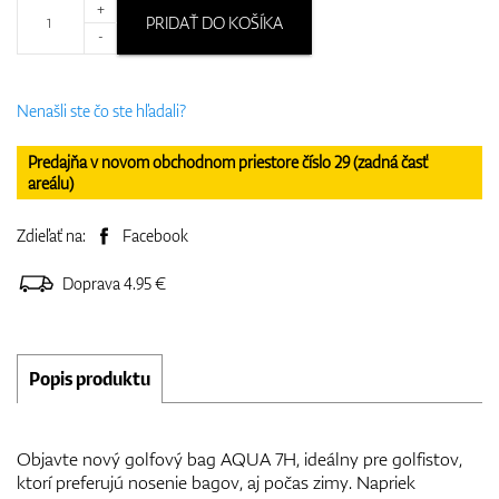
+
PRIDAŤ DO KOŠÍKA
-
Nenašli ste čo ste hľadali?
Predajňa v novom obchodnom priestore číslo 29 (zadná časť
areálu)
Zdieľať na:
Facebook
Doprava 4.95 €
Popis produktu
Objavte nový golfový bag AQUA 7H, ideálny pre golfistov,
ktorí preferujú nosenie bagov, aj počas zimy. Napriek