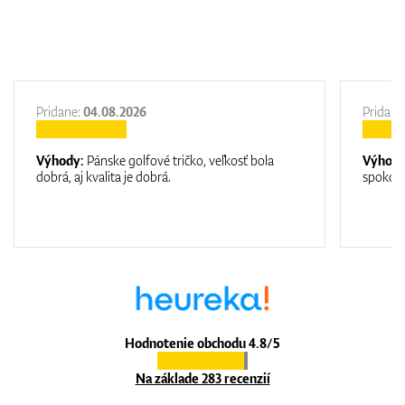
Pridane:
04.08.2026
Pridane
Výhody:
Pánske golfové tričko, veľkosť bola
Výhod
dobrá, aj kvalita je dobrá.
spokojn
Hodnotenie obchodu 4.8/5
Na základe 283 recenzií