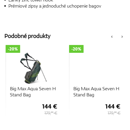
Prémiové zipsy a jednoduché uchopenie bagov
Podobné produkty
‹
›
-20%
-20%
Big Max Aqua Seven H
Big Max Aqua Seven H
Stand Bag
Stand Bag
144 €
144 €
179,
€
179,
€
90
90