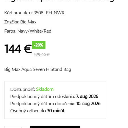
Vozíky
Kód produktu:
3508LEH-NWR
Značka:
Big Max
Farba: Navy/White/Red
GPS/Zameriavače
144
€
-20%
179,
€
90
Príslušenstvo
Big Max Aqua Seven H Stand Bag
Darčekové poukážky
Dostupnosť:
Skladom
Predpokladaný dátum odoslania:
7. aug 2026
Predpokladaný dátum doručenia:
10. aug 2026
Osobný odber:
do 30 minút